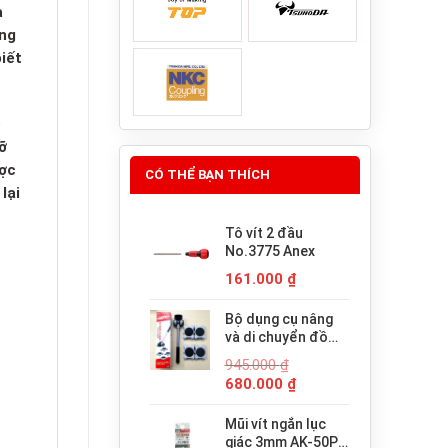
a
úng
iết
ó
ỡ
ược
CÓ THỂ BẠN THÍCH
lại
Tô vít 2 đầu
No.3775 Anex
161.000
₫
Bộ dụng cụ nâng
và di chuyển đồ
đạc trợ lực thông
945.000
₫
minh PICUS LP-
Giá
Giá
680.000
₫
200N
gốc
hiện
là:
tại
Mũi vít ngắn lục
945.000 ₫.
là:
giác 3mm AK-50P-