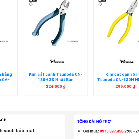
+
+
m bằng
Kìm cắt cạnh Tsunoda CN-
Kìm cắt cạnh 5 i
a CA-
130HGS Nhật Bản
Tsunoda CN-130N N
n
324.000
₫
299.000
₫
ÁCH
TỔNG ĐÀI HỖ TRỢ
h sách bảo mật
Gọi mua
:
0975.877.458
(7:00 - 2