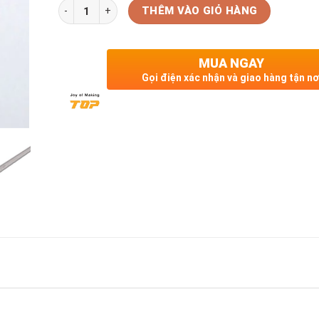
Số lượng
THÊM VÀO GIỎ HÀNG
MUA NGAY
Gọi điện xác nhận và giao hàng tận nơ