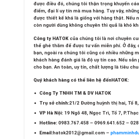
được điều đó, chúng tôi thận trọng khuyến cá
điểm, đại lí uy tín mà mua hàng. Tuy vậy, nhữn
được thiết kế khá là giống với hàng thật. Nếu
còn người dùng không chuyên thì quả là khó kh
Công ty HATOK
của chúng tôi là nơi chuyên cu
thể ghé thăm để được tư vấn miễn phí. Ở đây, c
bạn, ngoài ra chúng tôi cũng có nhiều những 
khách hàng đánh giá là độ uy tín cao. Nếu sản
cho bạn. An toàn, uy tín, chất lượng là tiêu c
Quý khách hàng có thể liên hệ đến
HATOK:
Công Ty TNHH TM & DV HATOK
Trụ sở chính:
21/2 Đường huỳnh thị hai, Tổ 8
VP Hà Nội:
19 Ngõ 48, Ngọc Trì, Tổ 7, P.Thạ
Hotline:
0983.767.458 – 0969.641.652 – 028
Email:
hatok2012@gmail.com
–
phamminhd