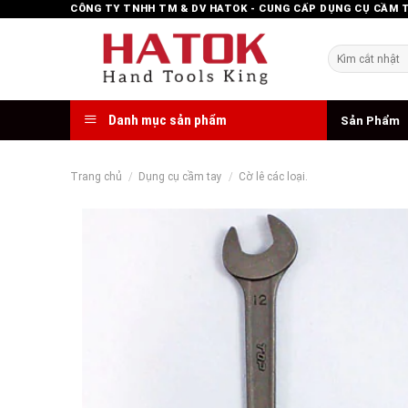
Skip
CÔNG TY TNHH TM & DV HATOK - CUNG CẤP DỤNG CỤ CẦM 
to
content
Tìm
kiếm:
Danh mục sản phẩm
Sản Phẩm
Trang chủ
/
Dụng cụ cầm tay
/
Cờ lê các loại.