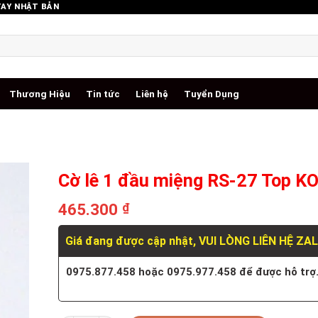
TAY NHẬT BẢN
Thương Hiệu
Tin tức
Liên hệ
Tuyển Dụng
Cờ lê 1 đầu miệng RS-27 Top 
465.300
₫
Giá đang được cập nhật, VUI LÒNG LIÊN HỆ ZA
0975.877.458 hoặc 0975.977.458 để được hỗ trợ