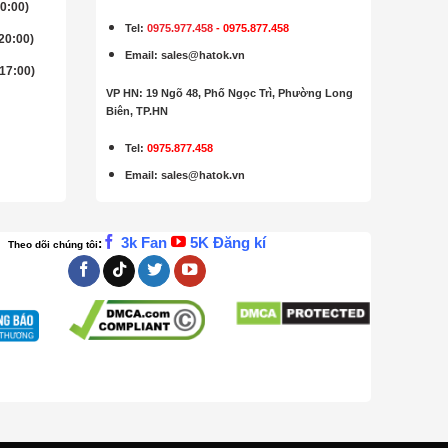
20:00)
Tel:
0975.977.458
-
0975.877.458
 20:00)
Email
:
sales@hatok.vn
 17:00)
VP HN: 19 Ngõ 48, Phố Ngọc Trì, Phường Long
Biên, TP.HN
Tel:
0975.877.458
Email
:
sales@hatok.vn
3k Fan
5K Đăng kí
:
Theo dõi chúng tôi