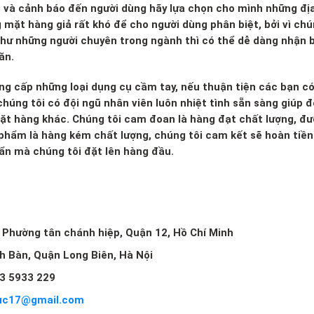
o và cảnh báo đến người dùng hãy lựa chọn cho mình những đị
g mặt hàng giả rất khó để cho người dùng phân biệt, bởi vì ch
 như những người chuyên trong ngành thì có thể dễ dàng nhận b
ăn.
ng cấp những loại dụng cụ cầm tay, nếu thuận tiện các bạn c
húng tôi có đội ngũ nhân viên luôn nhiệt tình sẵn sàng giúp đ
mặt hàng khác. Chúng tôi cam đoan là hàng đạt chất lượng, đ
 phẩm là hàng kém chất lượng, chúng tôi cam kết sẽ hoàn tiền 
huẩn mà chúng tôi đặt lên hàng đầu.
, Phường tân chánh hiệp, Quận 12, Hồ Chí Minh
ch Bàn, Quận Long Biên, Hà Nội
3 5933 229
uc17@gmail.com