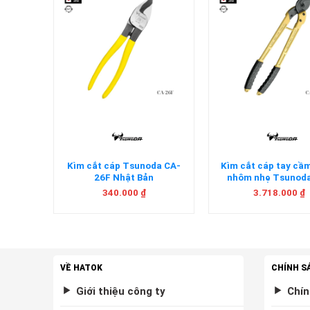
+
+
̀i 9 chi
Kìm cắt cáp Tsunoda CA-
Kìm cắt cáp tay cầ
hật Bản
26F Nhật Bản
nhôm nhẹ Tsunod
600AL Nhật Bả
340.000
₫
3.718.000
₫
VỀ HATOK
CHÍNH S
Giới thiệu công ty
Chín