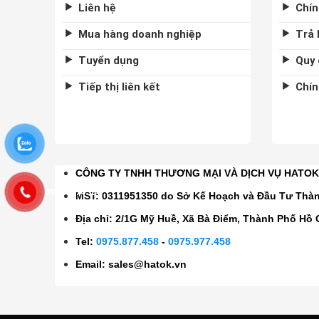
Liên hệ
Chín
Mua hàng doanh nghiệp
Trả 
Tuyển dụng
Quy 
Tiếp thị liên kết
Chín
CÔNG TY TNHH THƯƠNG MẠI VÀ DỊCH VỤ HATO
0975877458
MST: 0311951350 do Sở Kế Hoạch và Đầu Tư Thà
Địa chỉ: 2/1G Mỹ Huề, Xã Bà Điểm, Thành Phố Hồ 
Tel:
0975.877.458
-
0975.977.458
Email:
sales@hatok.vn