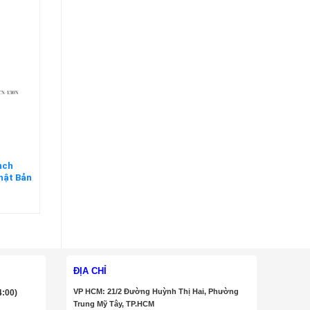
nch
hật Bản
ĐỊA CHỈ
VP HCM: 21/2 Đường Huỳnh Thị Hai, Phường
4:00)
Trung Mỹ Tây, TP.HCM