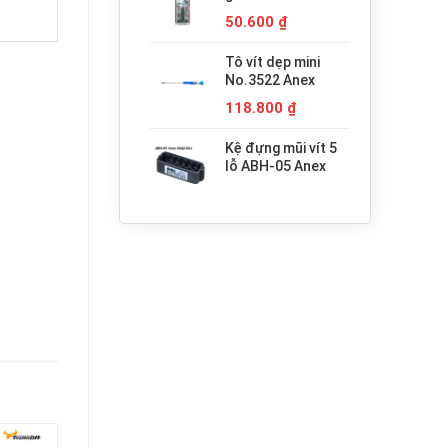
680.000 ₫.
H3x30 Anex
50.600
₫
Tô vít dẹp mini
No.3522 Anex
118.800
₫
Kệ đựng mũi vít 5
lỗ ABH-05 Anex