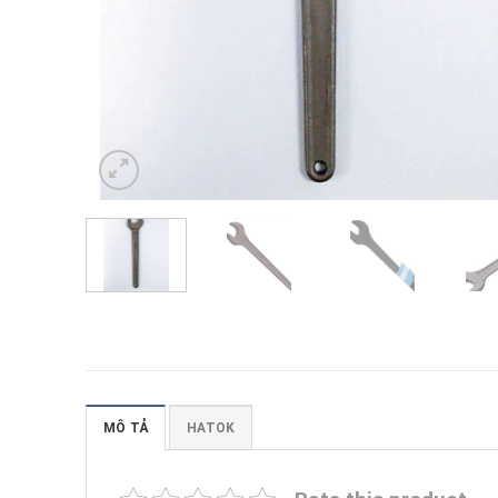
MÔ TẢ
HATOK