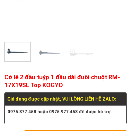
Cờ lê 2 đầu tuýp 1 đầu dài đuôi chuột RM-
17X19SL Top KOGYO
Giá đang được cập nhật, VUI LÒNG LIÊN HỆ ZALO:
0975.877.458 hoặc 0975.977.458 để được hỗ trợ.