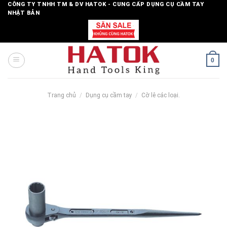
Skip
CÔNG TY TNHH TM & DV HATOK - CUNG CẤP DỤNG CỤ CẦM TAY
NHẬT BẢN
to
content
0
Trang chủ
/
Dụng cụ cầm tay
/
Cờ lê các loại.