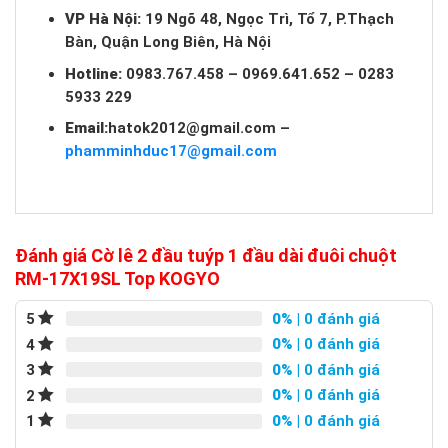
VP Hà Nội:
19 Ngõ 48, Ngọc Trì, Tổ 7, P.Thạch
Bàn, Quận Long Biên, Hà Nội
Hotline:
0983.767.458 – 0969.641.652 – 0283
5933 229
Email:
hatok2012@gmail.com
–
phamminhduc17@gmail.com
Đánh giá Cờ lê 2 đầu tuýp 1 đầu dài đuôi chuột
RM-17X19SL Top KOGYO
0%
| 0 đánh giá
5
0%
| 0 đánh giá
4
0%
| 0 đánh giá
3
0%
| 0 đánh giá
2
0%
| 0 đánh giá
1