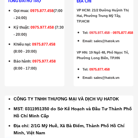
ĐỊA CHỈ
TỔNG ĐÀI HỖ TRỢ
VP HCM: 21/2 Đường Huỳnh Thị
Gọi mua
:
0975.877.458
(7:00
Hai, Phường Trung Mỹ Tây,
- 24:00)
TP.HCM
Kỹ thuật:
0975.977.458
(7:30
Tel:
0975.977.458
-
0975.877.458
- 20:00)
Email
:
sales@hatok.vn
Khiếu nại:
0975.877.458
(8:00 - 20:00)
VP HN: 19 Ngõ 48, Phố Ngọc Trì,
Phường Long Biên, TP.HN
Bảo hành
:
0975.977.458
(8:00 - 17:00)
Tel:
0975.877.458
Email
:
sales@hatok.vn
CÔNG TY TNHH THƯƠNG MẠI VÀ DỊCH VỤ HATOK
MST: 0311951350 do Sở Kế Hoạch và Đầu Tư Thành Phố
Hồ Chí Minh Cấp
Địa chỉ: 2/1G Mỹ Huề, Xã Bà Điểm, Thành Phố Hồ Chí
Minh, Việt Nam