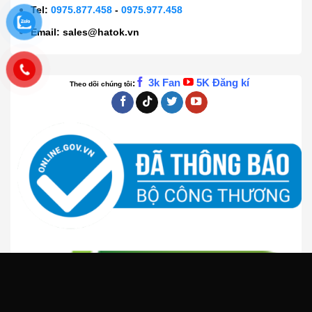
Tel:
0975.877.458
-
0975.977.458
Email:
sales@hatok.vn
3k Fan
5K Đăng kí
:
Theo dõi chúng tôi