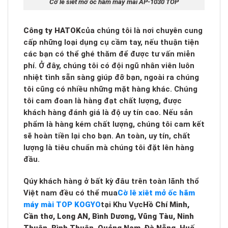
Cờ lê siết mở ốc hãm máy mài AP-1030 TOP
Công ty HATOK
của chúng tôi là nơi chuyên cung
cấp những loại dụng cụ cầm tay, nếu thuận tiện
các bạn có thể ghé thăm để được tư vấn miễn
phí. Ở đây, chúng tôi có đội ngũ nhân viên luôn
nhiệt tình sẵn sàng giúp đỡ bạn, ngoài ra chúng
tôi cũng có nhiều những mặt hàng khác. Chúng
tôi cam đoan là hàng đạt chất lượng, được
khách hàng đánh giá là độ uy tín cao. Nếu sản
phẩm là hàng kém chất lượng, chúng tôi cam kết
sẽ hoàn tiền lại cho bạn. An toàn, uy tín, chất
lượng là tiêu chuẩn mà chúng tôi đặt lên hàng
đầu.
Qúy khách hàng ở bất kỳ đâu trên toàn lãnh thổ
Việt nam đều có thể mua
Cờ lê xiêt mở ốc hãm
máy mài TOP KOGYO
tại Khu Vực
Hồ Chí Minh,
Cần thơ, Long AN, Bình Dương, Vũng Tàu, Ninh
Thuân, Bình Thuận, Quảng Nam, Đà Nẵng, Huế,