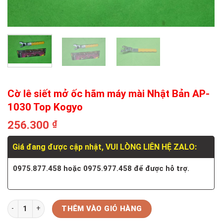
Cờ lê siết mở ốc hãm máy mài Nhật Bản AP-
1030 Top Kogyo
256.300
₫
Giá đang được cập nhật, VUI LÒNG LIÊN HỆ ZALO:
0975.877.458 hoặc 0975.977.458 để được hỗ trợ.
Số lượng
THÊM VÀO GIỎ HÀNG