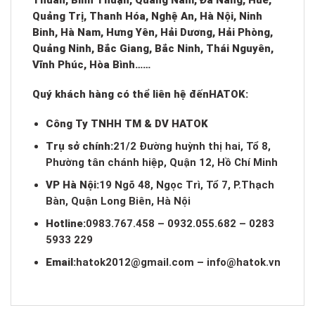
Quảng Trị, Thanh Hóa, Nghệ An, Hà Nội, Ninh
Binh, Hà Nam, Hưng Yên, Hải Dương, Hải Phòng,
Quảng Ninh, Bắc Giang, Bắc Ninh, Thái Nguyên,
Vĩnh Phúc, Hòa Bình……
Quý khách hàng có thể liên hệ đến
HATOK:
Công Ty TNHH TM & DV HATOK
Trụ sở chính:
21/2 Đường huỳnh thị hai, Tổ 8,
Phường tân chánh hiệp, Quận 12, Hồ Chí Minh
VP Hà Nội:
19 Ngõ 48, Ngọc Trì, Tổ 7, P.Thạch
Bàn, Quận Long Biên, Hà Nội
Hotline:
0983.767.458 – 0932.055.682 – 0283
5933 229
Email:
hatok2012@gmail.com
–
info@hatok.vn