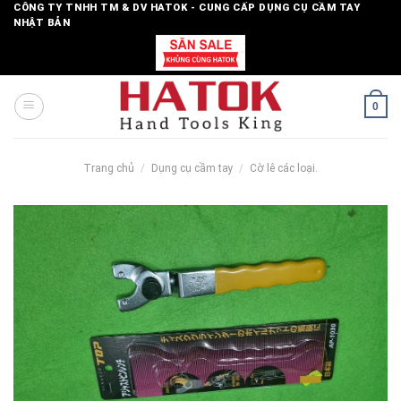
Skip
CÔNG TY TNHH TM & DV HATOK - CUNG CẤP DỤNG CỤ CẦM TAY
NHẬT BẢN
to
content
0
Trang chủ
/
Dụng cụ cầm tay
/
Cờ lê các loại.