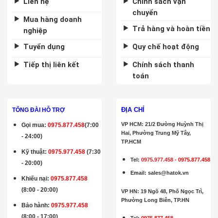
Liên hệ
Chính sách vận
chuyển
Mua hàng doanh
Trả hàng và hoàn tiền
nghiệp
Tuyển dụng
Quy chế hoạt động
Tiếp thị liên kết
Chính sách thanh
toán
ĐỊA CHỈ
TỔNG ĐÀI HỖ TRỢ
VP HCM: 21/2 Đường Huỳnh Thị
Gọi mua
:
0975.877.458
(7:00
Hai, Phường Trung Mỹ Tây,
- 24:00)
TP.HCM
Kỹ thuật:
0975.977.458
(7:30
Tel:
0975.977.458
-
0975.877.458
- 20:00)
Email
:
sales@hatok.vn
Khiếu nại:
0975.877.458
(8:00 - 20:00)
VP HN: 19 Ngõ 48, Phố Ngọc Trì,
Phường Long Biên, TP.HN
Bảo hành
:
0975.977.458
(8:00 - 17:00)
Tel:
0975.877.458