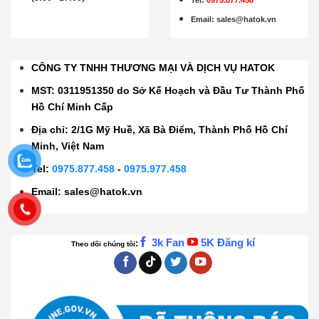
Email
:
sales@hatok.vn
CÔNG TY TNHH THƯƠNG MẠI VÀ DỊCH VỤ HATOK
MST: 0311951350 do Sở Kế Hoạch và Đầu Tư Thành Phố
Hồ Chí Minh Cấp
Địa chỉ: 2/1G Mỹ Huề, Xã Bà Điểm, Thành Phố Hồ Chí
Minh, Việt Nam
Tel:
0975.877.458
-
0975.977.458
Email:
sales@hatok.vn
3k Fan
5K Đăng kí
:
Theo dõi chúng tôi