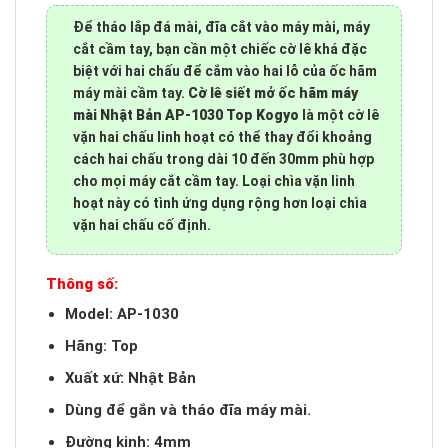
Để tháo lắp đá mài, đĩa cắt vào máy mài, máy
cắt cầm tay, bạn cần một chiếc cờ lê khá đặc
biệt với hai chấu để cắm vào hai lỗ của ốc hãm
máy mài cầm tay.
Cờ lê siết mở ốc hãm máy
mài Nhật Bản AP-1030 Top Kogyo
là một cờ lê
vặn hai chấu linh hoạt có thể thay đổi khoảng
cách hai chấu trong dài 10 đến 30mm phù hợp
cho mọi máy cắt cầm tay. Loại chìa vặn linh
hoạt này có tình ứng dụng rộng hơn loại chìa
vặn hai chấu cố định.
Thông số:
Model: AP-1030
Hãng: Top
Xuất xứ: Nhật Bản
Dùng để gắn và tháo đĩa máy mài.
Đường kinh: 4mm