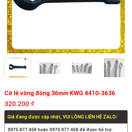
Cờ lê vòng đóng 36mm KWG 4410-3636
320.200
₫
Giá đang được cập nhật, VUI LÒNG LIÊN HỆ ZALO:
0975.877.458 hoặc 0975.977.458 để được hỗ trợ.