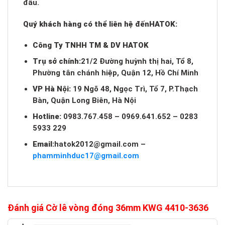
đầu.
Quý khách hàng có thể liên hệ đến
HATOK:
Công Ty TNHH TM & DV HATOK
Trụ sở chính:
21/2 Đường huỳnh thị hai, Tổ 8,
Phường tân chánh hiệp, Quận 12, Hồ Chí Minh
VP Hà Nội:
19 Ngõ 48, Ngọc Trì, Tổ 7, P.Thạch
Bàn, Quận Long Biên, Hà Nội
Hotline:
0983.767.458 – 0969.641.652 – 0283
5933 229
Email:
hatok2012@gmail.com
–
phamminhduc17@gmail.com
Đánh giá Cờ lê vòng đóng 36mm KWG 4410-3636