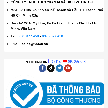
CÔNG TY TNHH THƯƠNG MẠI VÀ DỊCH VỤ HATOK
MST: 0311951350 do Sở Kế Hoạch và Đầu Tư Thành Phố
Hồ Chí Minh Cấp
Địa chỉ: 2/1G Mỹ Huề, Xã Bà Điểm, Thành Phố Hồ Chí
Minh, Việt Nam
Tel:
0975.877.458
-
0975.977.458
Email:
sales@hatok.vn
3k Fan
5K Đăng kí
:
Theo dõi chúng tôi