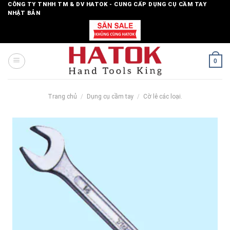
Skip
CÔNG TY TNHH TM & DV HATOK - CUNG CẤP DỤNG CỤ CẦM TAY
NHẬT BẢN
to
content
0
Trang chủ
/
Dụng cụ cầm tay
/
Cờ lê các loại.