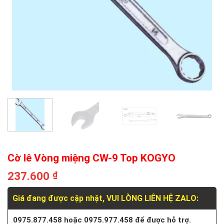
Cờ lê Vòng miệng CW-9 Top KOGYO
237.600
₫
Giá đang được cập nhật, VUI LÒNG LIÊN HỆ ZALO:
0975.877.458 hoặc 0975.977.458 để được hỗ trợ.