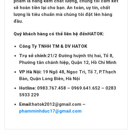
phẩm là hàng kém chất lượng, chúng tôi cam kết
sẽ hoàn tiền lại cho bạn. An toàn, uy tín, chất
lượng là tiêu chuẩn mà chúng tôi đặt lên hàng
đầu.
Quý khách hàng có thể liên hệ đến
HATOK:
Công Ty TNHH TM & DV HATOK
Trụ sở chính:
21/2 Đường huỳnh thị hai, Tổ 8,
Phường tân chánh hiệp, Quận 12, Hồ Chí Minh
VP Hà Nội:
19 Ngõ 48, Ngọc Trì, Tổ 7, P.Thạch
Bàn, Quận Long Biên, Hà Nội
Hotline:
0983.767.458 – 0969.641.652 – 0283
5933 229
Email:
hatok2012@gmail.com
–
phamminhduc17@gmail.com