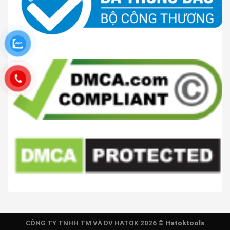
CÔNG TY TNHH TM VÀ DV HATOK 2026 ©
Hatoktools