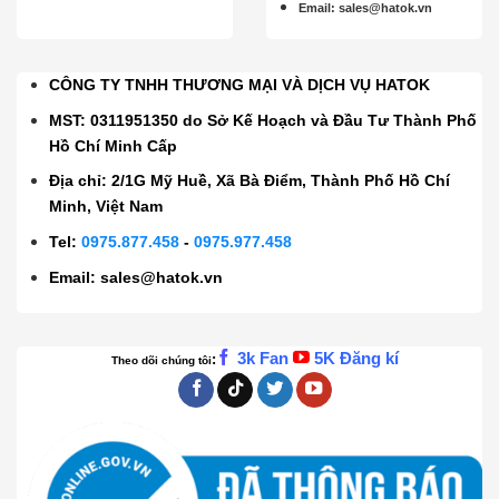
Email
:
sales@hatok.vn
CÔNG TY TNHH THƯƠNG MẠI VÀ DỊCH VỤ HATOK
MST: 0311951350 do Sở Kế Hoạch và Đầu Tư Thành Phố
Hồ Chí Minh Cấp
Địa chỉ: 2/1G Mỹ Huề, Xã Bà Điểm, Thành Phố Hồ Chí
Minh, Việt Nam
Tel:
0975.877.458
-
0975.977.458
Email:
sales@hatok.vn
3k Fan
5K Đăng kí
:
Theo dõi chúng tôi