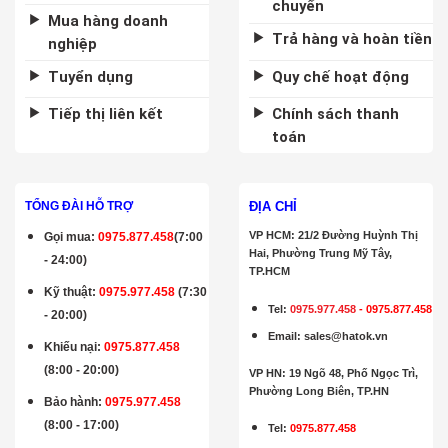
chuyển
Mua hàng doanh
Trả hàng và hoàn tiền
nghiệp
Tuyển dụng
Quy chế hoạt động
Tiếp thị liên kết
Chính sách thanh
toán
ĐỊA CHỈ
TỔNG ĐÀI HỖ TRỢ
VP HCM: 21/2 Đường Huỳnh Thị
Gọi mua
:
0975.877.458
(7:00
Hai, Phường Trung Mỹ Tây,
- 24:00)
TP.HCM
Kỹ thuật:
0975.977.458
(7:30
Tel:
0975.977.458
-
0975.877.458
- 20:00)
Email
:
sales@hatok.vn
Khiếu nại:
0975.877.458
(8:00 - 20:00)
VP HN: 19 Ngõ 48, Phố Ngọc Trì,
Phường Long Biên, TP.HN
Bảo hành
:
0975.977.458
(8:00 - 17:00)
Tel:
0975.877.458