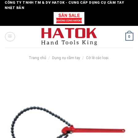
Skip
CÔNG TY TNHH TM & DV HATOK - CUNG CẤP DỤNG CỤ CẦM TAY
NHẬT BẢN
to
content
0
Trang chủ
/
Dụng cụ cầm tay
/
Cờ lê các loại.