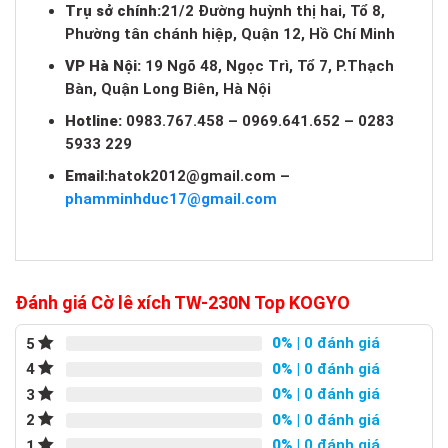
Trụ sở chính:
21/2 Đường huỳnh thị hai, Tổ 8,
Phường tân chánh hiệp, Quận 12, Hồ Chí Minh
VP Hà Nội:
19 Ngõ 48, Ngọc Trì, Tổ 7, P.Thạch
Bàn, Quận Long Biên, Hà Nội
Hotline:
0983.767.458 – 0969.641.652 – 0283
5933 229
Email:
hatok2012@gmail.com
–
phamminhduc17@gmail.com
Đánh giá Cờ lê xích TW-230N Top KOGYO
0%
| 0 đánh giá
5
0%
| 0 đánh giá
4
0%
| 0 đánh giá
3
0%
| 0 đánh giá
2
0%
| 0 đánh giá
1