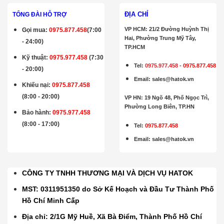
ĐỊA CHỈ
TỔNG ĐÀI HỖ TRỢ
VP HCM: 21/2 Đường Huỳnh Thị
Gọi mua
:
0975.877.458
(7:00
Hai, Phường Trung Mỹ Tây,
- 24:00)
TP.HCM
Kỹ thuật:
0975.977.458
(7:30
Tel:
0975.977.458
-
0975.877.458
- 20:00)
Email
:
sales@hatok.vn
Khiếu nại:
0975.877.458
(8:00 - 20:00)
VP HN: 19 Ngõ 48, Phố Ngọc Trì,
Phường Long Biên, TP.HN
Bảo hành
:
0975.977.458
(8:00 - 17:00)
Tel:
0975.877.458
Email
:
sales@hatok.vn
CÔNG TY TNHH THƯƠNG MẠI VÀ DỊCH VỤ HATOK
MST: 0311951350 do Sở Kế Hoạch và Đầu Tư Thành Phố
Hồ Chí Minh Cấp
Địa chỉ: 2/1G Mỹ Huề, Xã Bà Điểm, Thành Phố Hồ Chí