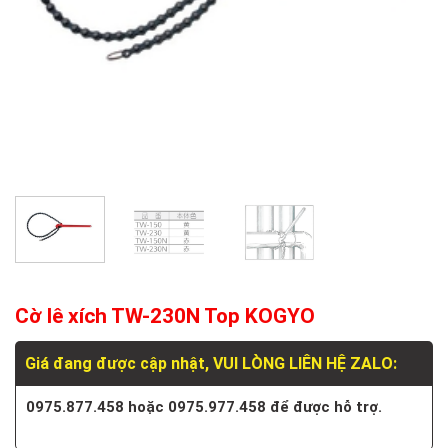
Cờ lê xích TW-230N Top KOGYO
Giá đang được cập nhật, VUI LÒNG LIÊN HỆ ZALO:
0975.877.458 hoặc 0975.977.458 để được hỗ trợ.