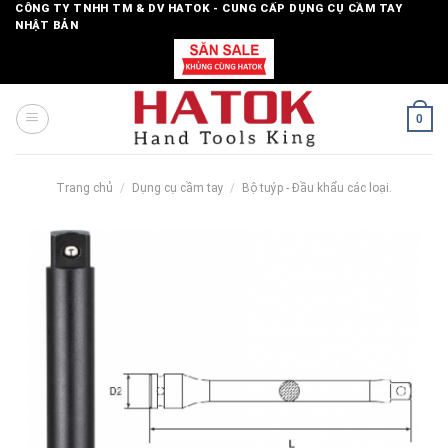
Skip
CÔNG TY TNHH TM & DV HATOK - CUNG CẤP DỤNG CỤ CẦM TAY
NHẬT BẢN
to
content
0
Trang chủ
/
Dụng cụ cầm tay
/
Bộ tuýp - Đầu khẩu các loại.