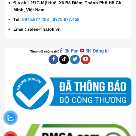
Địa chỉ: 2/1G Mỹ Huề, Xã Bà Điểm, Thành Phố Hồ Chí
Minh, Việt Nam
Tel:
0975.877.458
-
0975.977.458
Email:
sales@hatok.vn
3k Fan
5K Đăng kí
:
Theo dõi chúng tôi