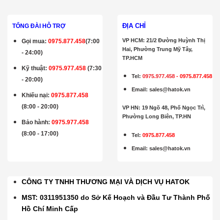
ĐỊA CHỈ
TỔNG ĐÀI HỖ TRỢ
VP HCM: 21/2 Đường Huỳnh Thị
Gọi mua
:
0975.877.458
(7:00
Hai, Phường Trung Mỹ Tây,
- 24:00)
TP.HCM
Kỹ thuật:
0975.977.458
(7:30
Tel:
0975.977.458
-
0975.877.458
- 20:00)
Email
:
sales@hatok.vn
Khiếu nại:
0975.877.458
(8:00 - 20:00)
VP HN: 19 Ngõ 48, Phố Ngọc Trì,
Phường Long Biên, TP.HN
Bảo hành
:
0975.977.458
(8:00 - 17:00)
Tel:
0975.877.458
Email
:
sales@hatok.vn
CÔNG TY TNHH THƯƠNG MẠI VÀ DỊCH VỤ HATOK
MST: 0311951350 do Sở Kế Hoạch và Đầu Tư Thành Phố
Hồ Chí Minh Cấp