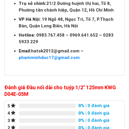
Trụ sở chính:
21/2 Đường huỳnh thị hai, Tổ 8,
Phường tân chánh hiệp, Quận 12, Hồ Chí Minh
VP Hà Nội:
19 Ngõ 48, Ngọc Trì, Tổ 7, P.Thạch
Bàn, Quận Long Biên, Hà Nội
Hotline:
0983.767.458 – 0969.641.652 – 0283
5933 229
Email:
hatok2012@gmail.com
–
phamminhduc17@gmail.com
Đánh giá Đầu nối dài cho tuýp 1/2″ 125mm KWG
D04E-05M
0%
| 0 đánh giá
5
0%
| 0 đánh giá
4
0%
| 0 đánh giá
3
0%
| 0 đánh giá
2