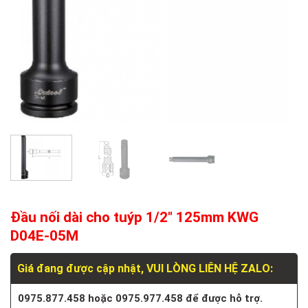
Đầu nối dài cho tuýp 1/2″ 125mm KWG
D04E-05M
Giá đang được cập nhật, VUI LÒNG LIÊN HỆ ZALO:
0975.877.458 hoặc 0975.977.458 để được hỗ trợ.