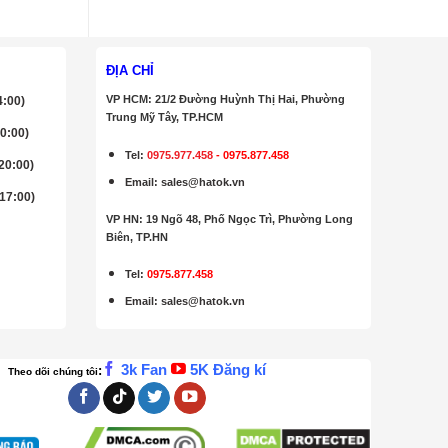
ĐỊA CHỈ
VP HCM: 21/2 Đường Huỳnh Thị Hai, Phường
4:00)
Trung Mỹ Tây, TP.HCM
20:00)
Tel:
0975.977.458
-
0975.877.458
 20:00)
Email
:
sales@hatok.vn
 17:00)
VP HN: 19 Ngõ 48, Phố Ngọc Trì, Phường Long
Biên, TP.HN
Tel:
0975.877.458
Email
:
sales@hatok.vn
3k Fan
5K Đăng kí
:
Theo dõi chúng tôi