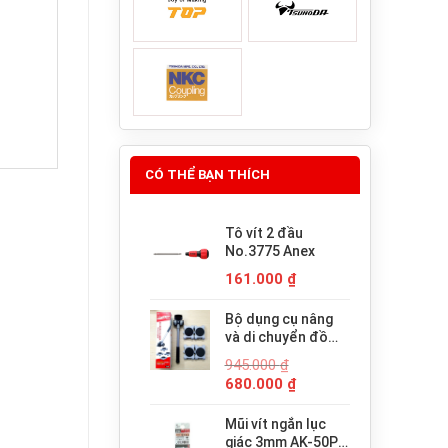
CÓ THỂ BẠN THÍCH
Tô vít 2 đầu
No.3775 Anex
161.000
₫
Bộ dụng cụ nâng
và di chuyển đồ
đạc trợ lực thông
945.000
₫
minh PICUS LP-
Giá
Giá
680.000
₫
200N
gốc
hiện
là:
tại
Mũi vít ngắn lục
945.000 ₫.
là:
giác 3mm AK-50P-