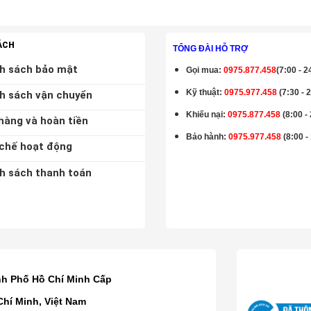
ÁCH
TỔNG ĐÀI HỖ TRỢ
h sách bảo mật
Gọi mua
:
0975.877.458
(7:00 - 2
Kỹ thuật:
0975.977.458
(7:30 - 
h sách vận chuyển
Khiếu nại:
0975.877.458
(8:00 -
hàng và hoàn tiền
Bảo hành
:
0975.977.458
(8:00 -
chế hoạt động
h sách thanh toán
K
nh Phố Hồ Chí Minh Cấp
Chí Minh, Việt Nam