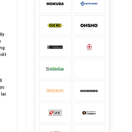
ấy
a
úng
iết
ó
ỡ
ược
lại