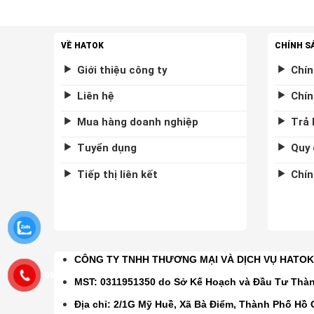
VỀ HATOK
CHÍNH S
Giới thiệu công ty
Chín
Liên hệ
Chín
Mua hàng doanh nghiệp
Trả 
Tuyển dụng
Quy 
Tiếp thị liên kết
Chín
CÔNG TY TNHH THƯƠNG MẠI VÀ DỊCH VỤ HATO
0975877458
MST: 0311951350 do Sở Kế Hoạch và Đầu Tư Thà
Địa chỉ: 2/1G Mỹ Huề, Xã Bà Điểm, Thành Phố Hồ 