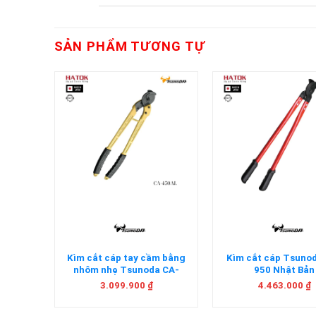
SẢN PHẨM TƯƠNG TỰ
+
+
da CA-
Kìm cắt cáp tay cầm bằng
Kìm cắt cáp Tsuno
nhôm nhẹ Tsunoda CA-
950 Nhật Bản
450AL Nhật Bản
3.099.900
₫
4.463.000
₫