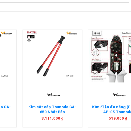
+
+
da CA-
Kìm cắt cáp Tsunoda CA-
Kìm điện đa năng (F
650 Nhật Bản
AP-05 Tsunod
3.111.000
₫
519.000
₫