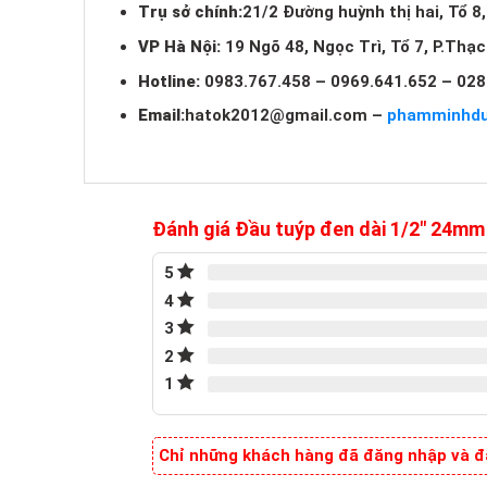
Trụ sở chính:
21/2 Đường huỳnh thị hai, Tổ 8
VP Hà Nội:
19 Ngõ 48, Ngọc Trì, Tổ 7, P.Thạ
Hotline:
0983.767.458 – 0969.641.652 – 028
Email:
hatok2012@gmail.com
–
phamminhd
Đánh giá Đầu tuýp đen dài 1/2″ 24
5
4
3
2
1
Chỉ những khách hàng đã đăng nhập và đã