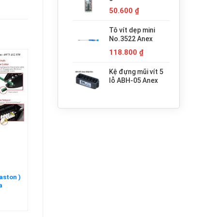
680.000 ₫.
H3x30 Anex
50.600
₫
Tô vít dẹp mini
No.3522 Anex
118.800
₫
Kệ đựng mũi vít 5
lỗ ABH-05 Anex
aston )
a