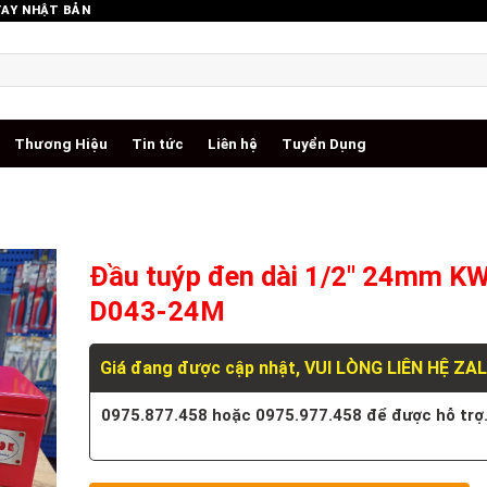
TAY NHẬT BẢN
Thương Hiệu
Tin tức
Liên hệ
Tuyển Dụng
Đầu tuýp đen dài 1/2″ 24mm K
D043-24M
Giá đang được cập nhật, VUI LÒNG LIÊN HỆ ZA
0975.877.458 hoặc 0975.977.458 để được hỗ trợ