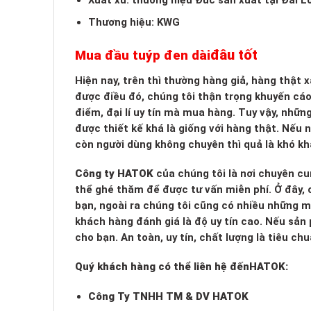
Xuất xứ: thương hiệu Đức sản xuất tại Đài L
Thương hiệu: KWG
đâu tốt
Mua đầu tuýp đen dài
Hiện nay, trên thì thường hàng giả, hàng thật
được điều đó, chúng tôi thận trọng khuyến cá
điểm, đại lí uy tín mà mua hàng. Tuy vậy, nhữn
được thiết kế khá là giống với hàng thật. Nếu
còn người dùng không chuyên thì quả là khó kh
Công ty HATOK
của chúng tôi là nơi chuyên cu
thể ghé thăm để được tư vấn miễn phí. Ở đây, c
bạn, ngoài ra chúng tôi cũng có nhiều những 
khách hàng đánh giá là độ uy tín cao. Nếu sản
cho bạn. An toàn, uy tín, chất lượng là tiêu c
Quý khách hàng có thể liên hệ đến
HATOK:
Công Ty TNHH TM & DV HATOK