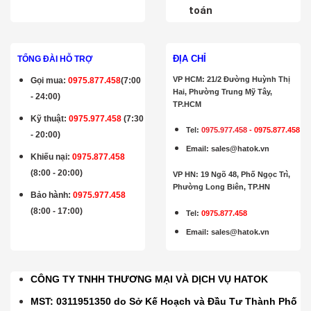
toán
ĐỊA CHỈ
TỔNG ĐÀI HỖ TRỢ
VP HCM: 21/2 Đường Huỳnh Thị
Gọi mua
:
0975.877.458
(7:00
Hai, Phường Trung Mỹ Tây,
- 24:00)
TP.HCM
Kỹ thuật:
0975.977.458
(7:30
Tel:
0975.977.458
-
0975.877.458
- 20:00)
Email
:
sales@hatok.vn
Khiếu nại:
0975.877.458
(8:00 - 20:00)
VP HN: 19 Ngõ 48, Phố Ngọc Trì,
Phường Long Biên, TP.HN
Bảo hành
:
0975.977.458
(8:00 - 17:00)
Tel:
0975.877.458
Email
:
sales@hatok.vn
CÔNG TY TNHH THƯƠNG MẠI VÀ DỊCH VỤ HATOK
MST: 0311951350 do Sở Kế Hoạch và Đầu Tư Thành Phố