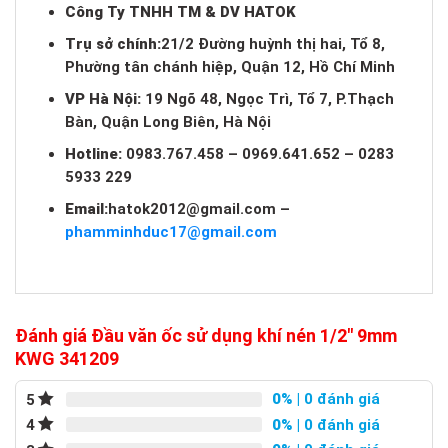
Công Ty TNHH TM & DV HATOK
Trụ sở chính:
21/2 Đường huỳnh thị hai, Tổ 8,
Phường tân chánh hiệp, Quận 12, Hồ Chí Minh
VP Hà Nội:
19 Ngõ 48, Ngọc Trì, Tổ 7, P.Thạch
Bàn, Quận Long Biên, Hà Nội
Hotline:
0983.767.458 – 0969.641.652 – 0283
5933 229
Email:
hatok2012@gmail.com
–
phamminhduc17@gmail.com
Đánh giá Đầu văn ốc sử dụng khí nén 1/2″ 9mm
KWG 341209
0%
| 0 đánh giá
5
0%
| 0 đánh giá
4