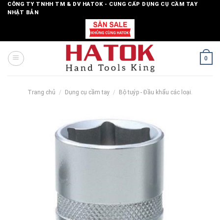
Skip
CÔNG TY TNHH TM & DV HATOK - CUNG CẤP DỤNG CỤ CẦM TAY
NHẬT BẢN
to
content
0
Trang chủ
/
Dụng cụ cầm tay
/
Bộ tuýp - Đầu khẩu các loại.