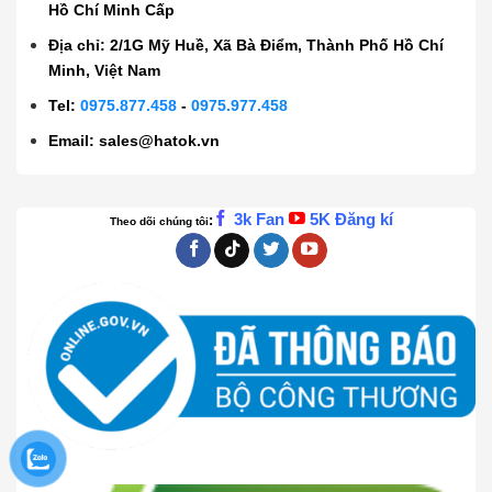
Hồ Chí Minh Cấp
Địa chỉ: 2/1G Mỹ Huề, Xã Bà Điểm, Thành Phố Hồ Chí
Minh, Việt Nam
Tel:
0975.877.458
-
0975.977.458
Email:
sales@hatok.vn
3k Fan
5K Đăng kí
:
Theo dõi chúng tôi