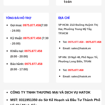
toán
ĐỊA CHỈ
TỔNG ĐÀI HỖ TRỢ
VP HCM: 21/2 Đường Huỳnh Thị
Gọi mua
:
0975.877.458
(7:00
Hai, Phường Trung Mỹ Tây,
- 24:00)
TP.HCM
Kỹ thuật:
0975.977.458
(7:30
Tel:
0975.977.458
-
0975.877.458
- 20:00)
Email
:
sales@hatok.vn
Khiếu nại:
0975.877.458
(8:00 - 20:00)
VP HN: 19 Ngõ 48, Phố Ngọc Trì,
Phường Long Biên, TP.HN
Bảo hành
:
0975.977.458
(8:00 - 17:00)
Tel:
0975.877.458
Email
:
sales@hatok.vn
CÔNG TY TNHH THƯƠNG MẠI VÀ DỊCH VỤ HATOK
MST: 0311951350 do Sở Kế Hoạch và Đầu Tư Thành Phố