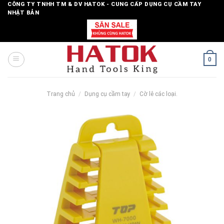
Skip
CÔNG TY TNHH TM & DV HATOK - CUNG CẤP DỤNG CỤ CẦM TAY
NHẬT BẢN
to
content
0
Trang chủ
/
Dụng cụ cầm tay
/
Cờ lê các loại.