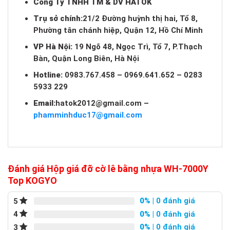
Công Ty TNHH TM & DV HATOK
Trụ sở chính:
21/2 Đường huỳnh thị hai, Tổ 8,
Phường tân chánh hiệp, Quận 12, Hồ Chí Minh
VP Hà Nội:
19 Ngõ 48, Ngọc Trì, Tổ 7, P.Thạch
Bàn, Quận Long Biên, Hà Nội
Hotline:
0983.767.458 – 0969.641.652 – 0283
5933 229
Email:
hatok2012@gmail.com
–
phamminhduc17@gmail.com
Đánh giá Hộp giá đỡ cờ lê bằng nhựa WH-7000Y
Top KOGYO
0%
| 0 đánh giá
5
0%
| 0 đánh giá
4
0%
| 0 đánh giá
3