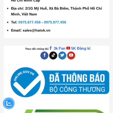
Hồ Chí Minh Cấp
Địa chỉ: 2/1G Mỹ Huề, Xã Bà Điểm, Thành Phố Hồ Chí
Minh, Việt Nam
Tel:
0975.877.458
-
0975.977.458
Email:
sales@hatok.vn
3k Fan
5K Đăng kí
:
Theo dõi chúng tôi