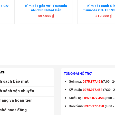
da CA-
Kìm cắt góc 90° Tsunoda
Kìm cắt cạnh 5 i
AN-150B Nhật Bản
Tsunoda CN-130NS
Bản
467.000
₫
310.000
₫
ÁCH
TỔNG ĐÀI HỖ TRỢ
h sách bảo mật
Gọi mua
:
0975.877.458
(7:00 - 2
Kỹ thuật:
0975.977.458
(7:30 - 
h sách vận chuyển
Khiếu nại:
0975.877.458
(8:00 -
hàng và hoàn tiền
Bảo hành
:
0975.977.458
(8:00 -
chế hoạt động