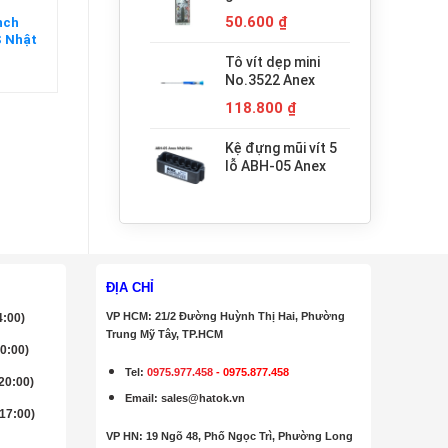
680.000 ₫.
H3x30 Anex
50.600
₫
nch
 Nhật
Tô vít dẹp mini
No.3522 Anex
118.800
₫
Kệ đựng mũi vít 5
lỗ ABH-05 Anex
ĐỊA CHỈ
VP HCM: 21/2 Đường Huỳnh Thị Hai, Phường
4:00)
Trung Mỹ Tây, TP.HCM
20:00)
Tel:
0975.977.458
-
0975.877.458
 20:00)
Email
:
sales@hatok.vn
 17:00)
VP HN: 19 Ngõ 48, Phố Ngọc Trì, Phường Long