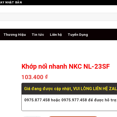
TAY NHẬT BẢN
Thương Hiệu
Tin tức
Liên hệ
Tuyển Dụng
Khớp nối nhanh NKC NL-23SF
103.400
₫
Giá đang được cập nhật, VUI LÒNG LIÊN HỆ ZA
0975.877.458 hoặc 0975.977.458 để được hỗ trợ