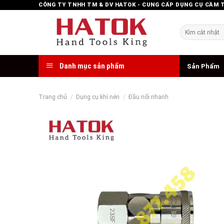
Skip
CÔNG TY TNHH TM & DV HATOK - CUNG CẤP DỤNG CỤ CẦM 
to
content
Tìm
kiếm:
Danh mục sản phẩm
Sản Phẩm
Trang chủ
/
Dụng cụ khí nén
/
Đầu nối nhanh