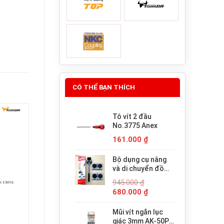
CÓ THỂ BẠN THÍCH
Tô vít 2 đầu
No.3775 Anex
161.000
₫
Bộ dụng cụ nâng
và di chuyển đồ
đạc trợ lực thông
945.000
₫
minh PICUS LP-
Giá
Giá
680.000
₫
200N
gốc
hiện
là:
tại
Mũi vít ngắn lục
945.000 ₫.
là:
giác 3mm AK-50P-