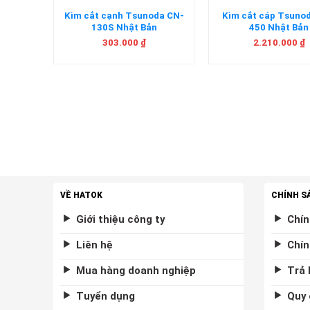
da CA-
Kìm cắt cạnh Tsunoda CN-
Kìm cắt cáp Tsuno
130S Nhật Bản
450 Nhật Bản
303.000
₫
2.210.000
₫
VỀ HATOK
CHÍNH S
Giới thiệu công ty
Chín
Liên hệ
Chín
Mua hàng doanh nghiệp
Trả 
Tuyển dụng
Quy 