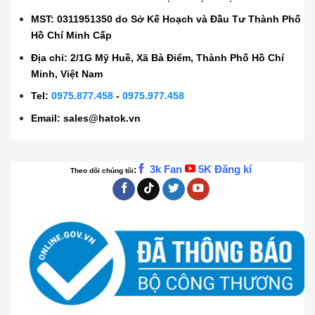
MST: 0311951350 do Sở Kế Hoạch và Đầu Tư Thành Phố
Hồ Chí Minh Cấp
Địa chỉ: 2/1G Mỹ Huề, Xã Bà Điểm, Thành Phố Hồ Chí
Minh, Việt Nam
Tel:
0975.877.458
-
0975.977.458
Email:
sales@hatok.vn
3k Fan
5K Đăng kí
:
Theo dõi chúng tôi