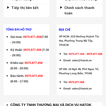
Tiếp thị liên kết
Chính sách thanh
toán
ĐỊA CHỈ
TỔNG ĐÀI HỖ TRỢ
VP HCM: 21/2 Đường Huỳnh Thị
Gọi mua
:
0975.877.458
(7:00
Hai, Phường Trung Mỹ Tây,
- 24:00)
TP.HCM
Kỹ thuật:
0975.977.458
(7:30
Tel:
0975.977.458
-
0975.877.458
- 20:00)
Email
:
sales@hatok.vn
Khiếu nại:
0975.877.458
(8:00 - 20:00)
VP HN: 19 Ngõ 48, Phố Ngọc Trì,
Phường Long Biên, TP.HN
Bảo hành
:
0975.977.458
(8:00 - 17:00)
Tel:
0975.877.458
Email
:
sales@hatok.vn
CÔNG TY TNHH THƯƠNG MẠI VÀ DỊCH VỤ HATOK