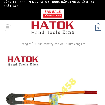
Skip
CÔNG TY TNHH TM & DV HATOK - CUNG CẤP DỤNG CỤ CẦM TAY
NHẬT BẢN
to
content
0
Trang chủ
/
Kìm cầm tay các loại
/
Kìm cộng lực