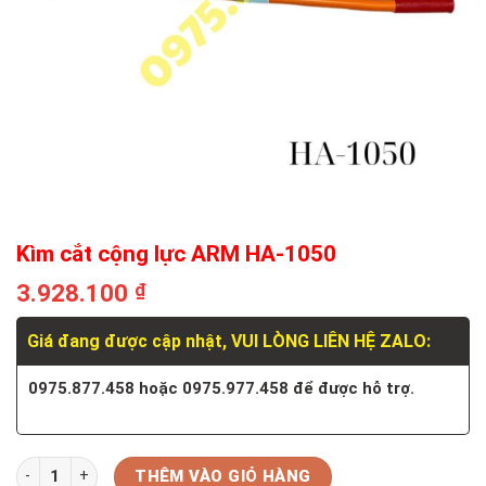
Kìm cắt cộng lực ARM HA-1050
3.928.100
₫
Giá đang được cập nhật, VUI LÒNG LIÊN HỆ ZALO:
0975.877.458 hoặc 0975.977.458 để được hỗ trợ.
Số lượng
THÊM VÀO GIỎ HÀNG