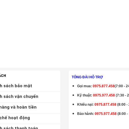
ÁCH
TỔNG ĐÀI HỖ TRỢ
h sách bảo mật
Gọi mua
:
0975.877.458
(7:00 - 2
Kỹ thuật:
0975.977.458
(7:30 - 
h sách vận chuyển
Khiếu nại:
0975.877.458
(8:00 -
hàng và hoàn tiền
Bảo hành
:
0975.977.458
(8:00 -
chế hoạt động
h sách thanh toán