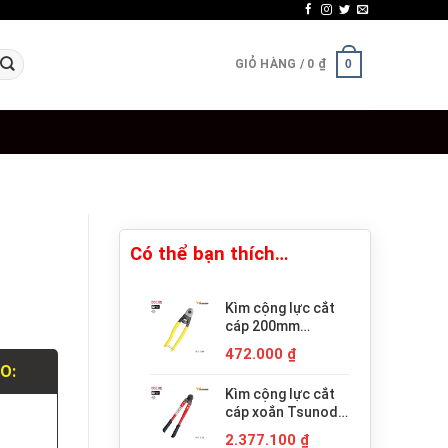
GIỎ HÀNG /
0
₫
0
Có thể bạn thích…
Kìm cộng lực cắt
cáp 200mm
Tsunoda WC-200
472.000
₫
Nhật Bản
LO:
Kìm cộng lực cắt
cáp xoắn Tsunoda
.
WC-450 Nhật Bản
2.377.100
₫