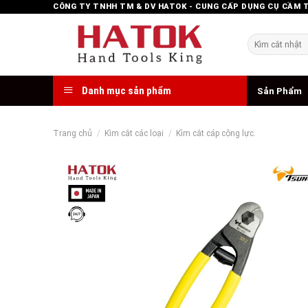
Skip
CÔNG TY TNHH TM & DV HATOK - CUNG CẤP DỤNG CỤ CẦM 
to
content
Tìm
kiếm:
Danh mục sản phẩm
Sản Phẩm
Trang chủ
/
Kìm cắt các loại
/
Kìm cắt cáp cộng lực.