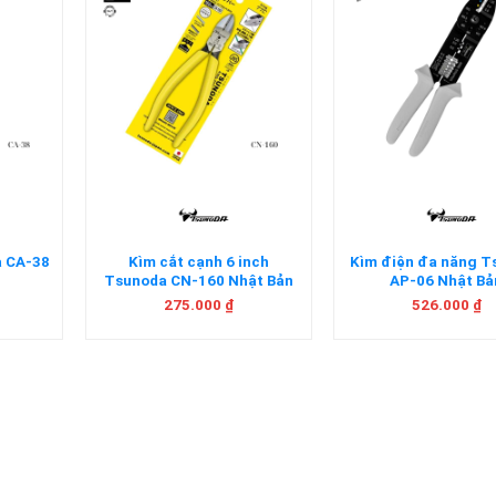
+
+
da CA-38
Kìm cắt cạnh 6 inch
Kìm điện đa năng 
Tsunoda CN-160 Nhật Bản
AP-06 Nhật Bả
275.000
₫
526.000
₫