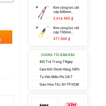
Kìm cộng lực cắt
cáp 600mm
Tsunoda WC-600
2.616.900
₫
Nhật Bản
Kìm cộng lực cắt
cáp 150mm
Tsunoda WC-150
377.000
₫
i
Nhật Bản
CHÚNG TÔI ĐẢM BẢO
Đổi Trả Trong 7 Ngày
Cam Kết Chính Hãng 100%
Tư Vấn Miễn Phí 24/7
Giao Hỏa Tốc 2H TP HCM