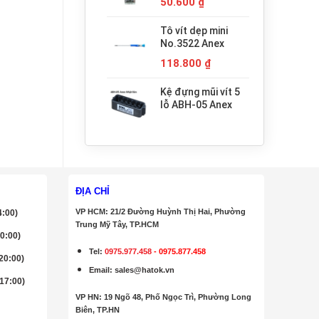
50.600
₫
Tô vít dẹp mini
No.3522 Anex
118.800
₫
Kệ đựng mũi vít 5
lỗ ABH-05 Anex
ĐỊA CHỈ
VP HCM: 21/2 Đường Huỳnh Thị Hai, Phường
4:00)
Trung Mỹ Tây, TP.HCM
20:00)
Tel:
0975.977.458
-
0975.877.458
 20:00)
Email
:
sales@hatok.vn
 17:00)
VP HN: 19 Ngõ 48, Phố Ngọc Trì, Phường Long
Biên, TP.HN