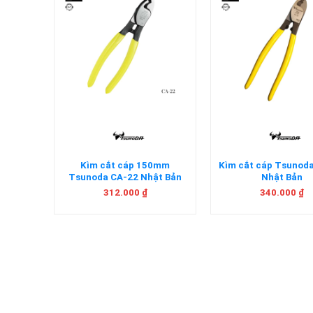
+
+
a CA-60
Kìm cắt cáp 150mm
Kìm cắt cáp Tsuno
Tsunoda CA-22 Nhật Bản
Nhật Bản
312.000
₫
340.000
₫