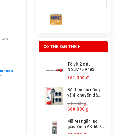
CÓ THỂ BẠN THÍCH
Tô vít 2 đầu
No.3775 Anex
Tsunoda
n
161.000
₫
Bộ dụng cụ nâng
và di chuyển đồ
đạc trợ lực thông
945.000
₫
minh PICUS LP-
Giá
Giá
680.000
₫
200N
gốc
hiện
là:
tại
Mũi vít ngắn lục
945.000 ₫.
là:
giác 3mm AK-50P-
680.000 ₫.
H3x30 Anex