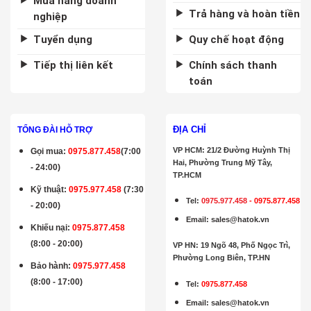
Mua hàng doanh
Trả hàng và hoàn tiền
nghiệp
Tuyển dụng
Quy chế hoạt động
Tiếp thị liên kết
Chính sách thanh
toán
ĐỊA CHỈ
TỔNG ĐÀI HỖ TRỢ
VP HCM: 21/2 Đường Huỳnh Thị
Gọi mua
:
0975.877.458
(7:00
Hai, Phường Trung Mỹ Tây,
- 24:00)
TP.HCM
Kỹ thuật:
0975.977.458
(7:30
Tel:
0975.977.458
-
0975.877.458
- 20:00)
Email
:
sales@hatok.vn
Khiếu nại:
0975.877.458
(8:00 - 20:00)
VP HN: 19 Ngõ 48, Phố Ngọc Trì,
Phường Long Biên, TP.HN
Bảo hành
:
0975.977.458
(8:00 - 17:00)
Tel:
0975.877.458
Email
:
sales@hatok.vn