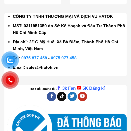
CÔNG TY TNHH THƯƠNG MẠI VÀ DỊCH VỤ HATOK
MST: 0311951350 do Sở Kế Hoạch và Đầu Tư Thành Phố
Hồ Chí Minh Cấp
Địa chỉ: 2/1G Mỹ Huề, Xã Bà Điểm, Thành Phố Hồ Chí
Minh, Việt Nam
Tel:
0975.877.458
-
0975.977.458
Email:
sales@hatok.vn
3k Fan
5K Đăng kí
:
Theo dõi chúng tôi