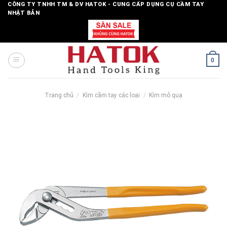
Skip
CÔNG TY TNHH TM & DV HATOK - CUNG CẤP DỤNG CỤ CẦM TAY
NHẬT BẢN
to
content
0
Trang chủ
/
Kìm cầm tay các loại
/
Kìm mỏ quạ