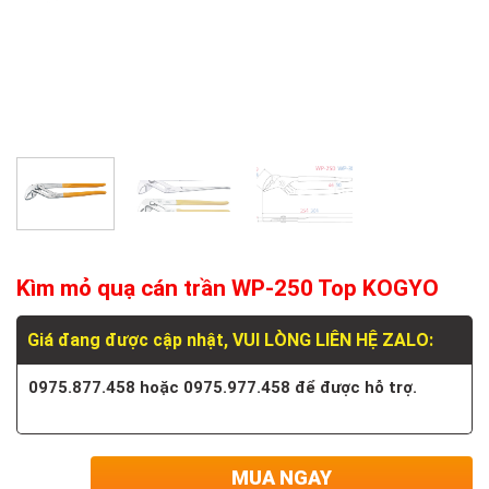
Kìm mỏ quạ cán trần WP-250 Top KOGYO
Giá đang được cập nhật, VUI LÒNG LIÊN HỆ ZALO:
0975.877.458 hoặc 0975.977.458 để được hỗ trợ.
MUA NGAY