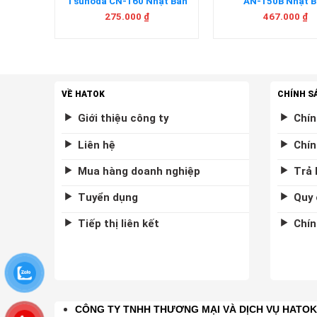
Tsunoda CN-160 Nhật Bản
AN-150B Nhật B
275.000
₫
467.000
₫
VỀ HATOK
CHÍNH S
Giới thiệu công ty
Chín
Liên hệ
Chín
Mua hàng doanh nghiệp
Trả 
Tuyển dụng
Quy 
Tiếp thị liên kết
Chín
CÔNG TY TNHH THƯƠNG MẠI VÀ DỊCH VỤ HATO