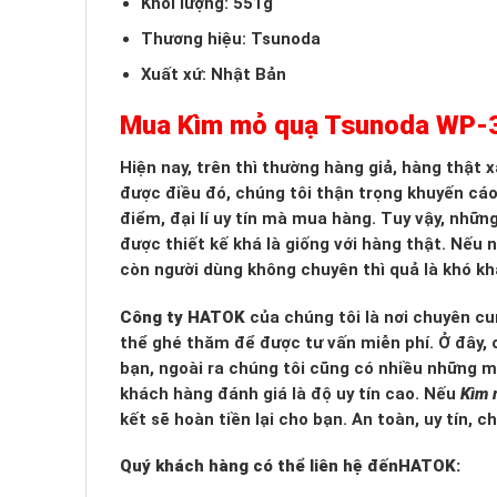
Khối lượng: 551g
Thương hiệu: Tsunoda
Xuất xứ: Nhật Bản
Mua Kìm mỏ quạ Tsunoda WP-3
Hiện nay, trên thì thường hàng giả, hàng thật
được điều đó, chúng tôi thận trọng khuyến cá
điểm, đại lí uy tín mà mua hàng. Tuy vậy, nhữn
được thiết kế khá là giống với hàng thật. Nếu
còn người dùng không chuyên thì quả là khó kh
Công ty HATOK
của chúng tôi là nơi chuyên cu
thể ghé thăm để được tư vấn miễn phí. Ở đây, c
bạn, ngoài ra chúng tôi cũng có nhiều những 
khách hàng đánh giá là độ uy tín cao. Nếu
Kìm 
kết sẽ hoàn tiền lại cho bạn. An toàn, uy tín, 
Quý khách hàng có thể liên hệ đến
HATOK: