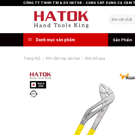
Skip
CÔNG TY TNHH TM & DV HATOK - CUNG CẤP DỤNG CỤ CẦM 
to
content
Tìm
kiếm:
Danh mục sản phẩm
Sản Phẩm
Trang chủ
/
Kìm cầm tay các loại
/
Kìm mỏ quạ