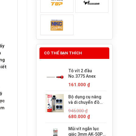
ấy
a
CÓ THỂ BẠN THÍCH
úng
iết
Tô vít 2 đầu
No.3775 Anex
161.000
₫
ó
ỡ
Bộ dụng cụ nâng
ược
và di chuyển đồ
am
đạc trợ lực thông
945.000
₫
minh PICUS LP-
Giá
Giá
680.000
₫
200N
gốc
hiện
là:
tại
Mũi vít ngắn lục
945.000 ₫.
là:
giác 3mm AK-50P-