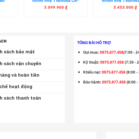
ản
nhôm nhẹ Tsunoda CA-
nhôm nhẹ Tsunod
450AL Nhật Bản
800AL Nhật Bả
3.099.900
₫
5.453.000
₫
ÁCH
TỔNG ĐÀI HỖ TRỢ
h sách bảo mật
Gọi mua
:
0975.877.458
(7:00 - 2
Kỹ thuật:
0975.977.458
(7:30 - 
h sách vận chuyển
Khiếu nại:
0975.877.458
(8:00 -
hàng và hoàn tiền
Bảo hành
:
0975.977.458
(8:00 -
chế hoạt động
h sách thanh toán
K