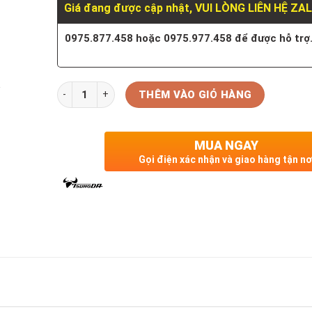
Giá đang được cập nhật, VUI LÒNG LIÊN HỆ ZA
0975.877.458 hoặc 0975.977.458 để được hỗ trợ
Số lượng
THÊM VÀO GIỎ HÀNG
MUA NGAY
Gọi điện xác nhận và giao hàng tận nơ