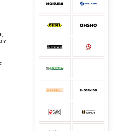
t,
DIY.
c