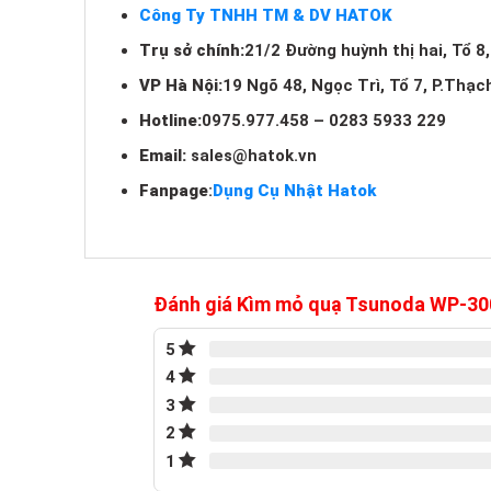
Công Ty TNHH TM & DV HATOK
Trụ sở chính:
21/2 Đường huỳnh thị hai, Tổ 8
VP Hà Nội:
19 Ngõ 48, Ngọc Trì, Tổ 7, P.Thạc
Hotline:
0975.977.458 – 0283 5933 229
Email:
sales@hatok.vn
Fanpage
:
Dụng Cụ Nhật Hatok
Đánh giá Kìm mỏ quạ Tsunoda WP-30
5
4
3
2
1