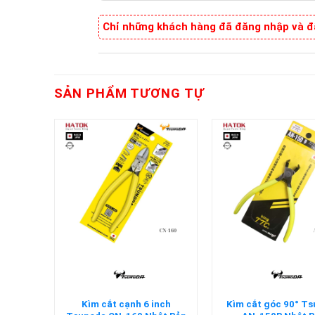
Chỉ những khách hàng đã đăng nhập và đã
SẢN PHẨM TƯƠNG TỰ
+
+
a CA-38
Kìm cắt cạnh 6 inch
Kìm cắt góc 90° T