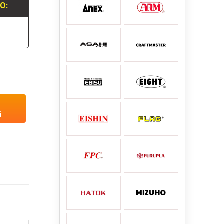
LO:
.
i