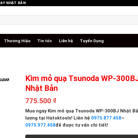
TAY NHẬT BẢN
Thương Hiệu
Tin tức
Liên hệ
Tuyển Dụng
Kìm mỏ quạ Tsunoda WP-300B
Nhật Bản
775.500
₫
Mua ngay Kìm mỏ quạ Tsunoda WP-300BJ Nhật Bả
lượng tại Hatoktools! Liên hệ
0975.877.458
–
0975.977.458
để được tư vấn chi tiết!