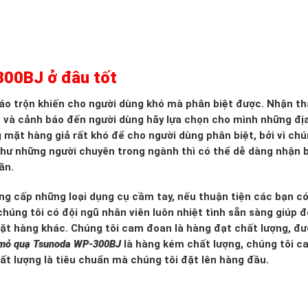
00BJ ở đâu tốt
 xáo trộn khiến cho người dùng khó mà phân biệt được. Nhận th
o và cảnh báo đến người dùng hãy lựa chọn cho mình những đị
g mặt hàng giả rất khó để cho người dùng phân biệt, bởi vì ch
 như những người chuyên trong ngành thì có thể dễ dàng nhận b
ăn.
ng cấp những loại dụng cụ cầm tay, nếu thuận tiện các bạn c
húng tôi có đội ngũ nhân viên luôn nhiệt tình sẵn sàng giúp đ
mặt hàng khác. Chúng tôi cam đoan là hàng đạt chất lượng, đ
mỏ quạ Tsunoda WP-300BJ
là hàng kém chất lượng, chúng tôi c
chất lượng là tiêu chuẩn mà chúng tôi đặt lên hàng đầu.