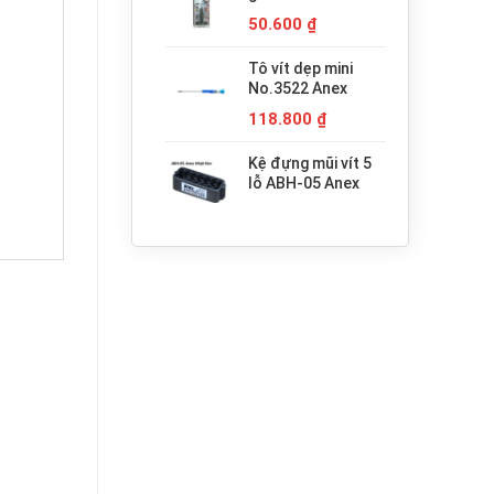
680.000 ₫.
H3x30 Anex
50.600
₫
Tô vít dẹp mini
No.3522 Anex
118.800
₫
Kệ đựng mũi vít 5
lỗ ABH-05 Anex