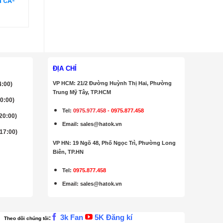
a CA-
n
ĐỊA CHỈ
VP HCM: 21/2 Đường Huỳnh Thị Hai, Phường
4:00)
Trung Mỹ Tây, TP.HCM
20:00)
Tel:
0975.977.458
-
0975.877.458
 20:00)
Email
:
sales@hatok.vn
 17:00)
VP HN: 19 Ngõ 48, Phố Ngọc Trì, Phường Long
Biên, TP.HN
Tel:
0975.877.458
Email
:
sales@hatok.vn
3k Fan
5K Đăng kí
:
Theo dõi chúng tôi