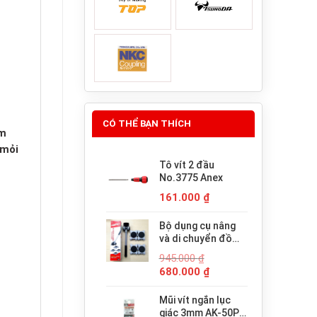
CÓ THỂ BẠN THÍCH
ìm
 mỏi
Tô vít 2 đầu
No.3775 Anex
161.000
₫
Bộ dụng cụ nâng
và di chuyển đồ
đạc trợ lực thông
945.000
₫
minh PICUS LP-
Giá
Giá
680.000
₫
200N
gốc
hiện
là:
tại
Mũi vít ngắn lục
945.000 ₫.
là:
giác 3mm AK-50P-