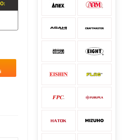
LO:
.
i