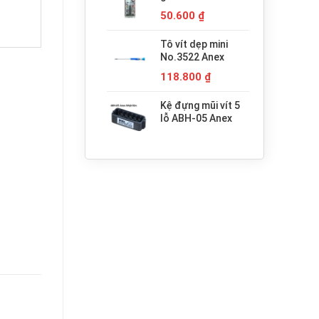
680.000 ₫.
H3x30 Anex
50.600
₫
Tô vít dẹp mini
No.3522 Anex
118.800
₫
Kệ đựng mũi vít 5
lỗ ABH-05 Anex