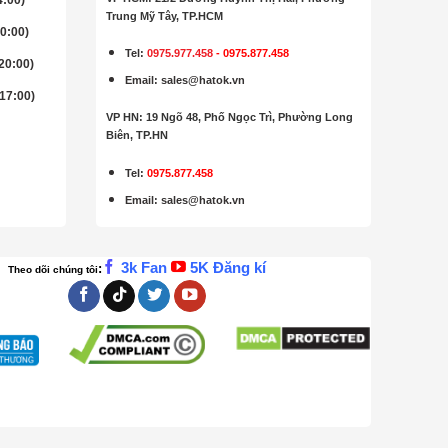
Trung Mỹ Tây, TP.HCM
20:00)
Tel:
0975.977.458
-
0975.877.458
 20:00)
Email
:
sales@hatok.vn
 17:00)
VP HN: 19 Ngõ 48, Phố Ngọc Trì, Phường Long
Biên, TP.HN
Tel:
0975.877.458
Email
:
sales@hatok.vn
3k Fan
5K Đăng kí
:
Theo dõi chúng tôi