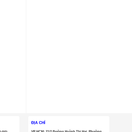
ĐỊA CHỈ
VP HCM: 21/2 Đường Huỳnh Thị Hai, Phường
4:00)