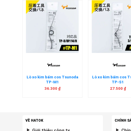
+
+
Lò xo kìm bấm cos Tsunoda
Lò xo kìm bấm cos 
TP-M1
TP-S1
36.300
₫
27.500
₫
VỀ HATOK
CHÍNH S
Giới thiệu công ty
Chín