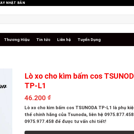
TAY NHẬT BẢN
Thương Hiệu
Tin tức
Liên hệ
Tuyển Dụng
Lò xo cho kìm bấm cos TSUNO
TP-L1
46.200
₫
Lò xo cho kìm bấm cos TSUNODA TP-L1 là phụ kiệ
thế chính hãng của
Tsunoda
, liên hệ 0975.877.45
0975.977.458 để được tư vấn chi tiết!