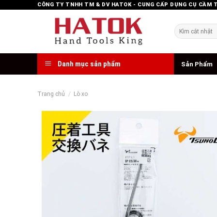
Skip
CÔNG TY TNHH TM & DV HATOK - CUNG CẤP DỤNG CỤ CẦM 
to
content
Tìm
kiếm:
Danh mục sản phẩm
Sản Phẩm
Trang chủ
/
Lò xo