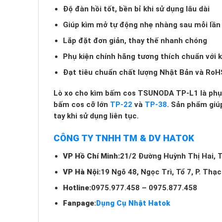
Độ đàn hồi tốt, bền bỉ khi sử dụng lâu dài
Giúp kìm mở tự động nhẹ nhàng sau mỗi lầ
Lắp đặt đơn giản, thay thế nhanh chóng
Phụ kiện chính hãng tương thích chuẩn vớ
Đạt tiêu chuẩn chất lượng Nhật Bản và RoH
Lò xo cho kìm bấm cos TSUNODA TP-L1 là phụ 
bấm cos cỡ lớn
TP-22
và
TP-38
. Sản phẩm giú
tay khi sử dụng liên tục.
CÔNG TY TNHH TM & DV HATOK
VP Hồ Chí Minh:
21/2 Đường Huỳnh Thị Hai, Tổ
VP Hà Nội:
19 Ngõ 48, Ngọc Trì, Tổ 7, P. Thạc
Hotline:
0975.977.458 – 0975.877.458
Fanpage
:
Dụng Cụ Nhật Hatok