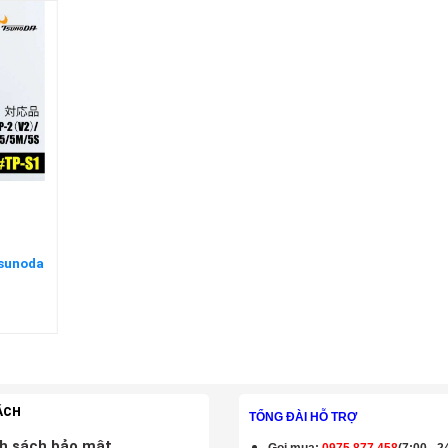
Tsunoda
ÁCH
TỔNG ĐÀI HỖ TRỢ
h sách bảo mật
Gọi mua
:
0975.877.458
(7:00 - 2