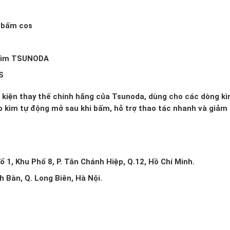
n bấm cos
i kìm TSUNODA
S
kiện thay thế chính hãng của
Tsunoda
, dùng cho các dòng k
p kìm tự động mở sau khi bấm, hỗ trợ thao tác nhanh và giảm
 1, Khu Phố 8, P. Tân Chánh Hiệp, Q.12, Hồ Chí Minh.
h Bàn, Q. Long Biên, Hà Nội.