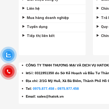
Liên hệ
Chín
Mua hàng doanh nghiệp
Trả 
Tuyển dụng
Quy 
Tiếp thị liên kết
Chín
CÔNG TY TNHH THƯƠNG MẠI VÀ DỊCH VỤ HATO
0975877458
MST: 0311951350 do Sở Kế Hoạch và Đầu Tư Thà
Địa chỉ: 2/1G Mỹ Huề, Xã Bà Điểm, Thành Phố Hồ 
Tel:
0975.877.458
-
0975.977.458
Email:
sales@hatok.vn