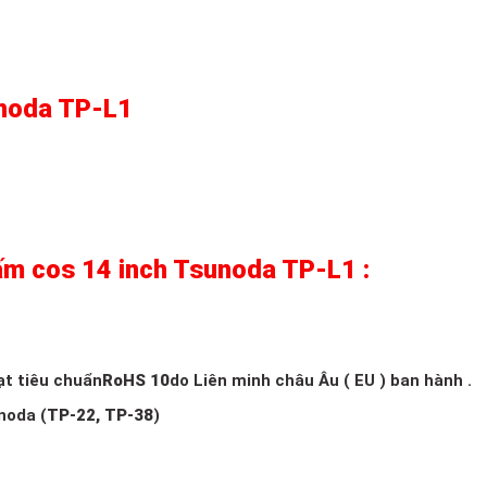
unoda TP-L1
ấm cos 14 inch Tsunoda TP-L1 :
ạt tiêu chuẩn
RoHS 10
do Liên minh châu Âu ( EU ) ban hành .
noda (
TP-22, TP-38
)