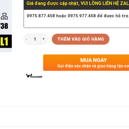
Giá đang được cập nhật, VUI LÒNG LIÊN HỆ ZA
0975.877.458 hoặc 0975.977.458 để được hỗ trợ
Số lượng
THÊM VÀO GIỎ HÀNG
MUA NGAY
Gọi điện xác nhận và giao hàng tận nơ