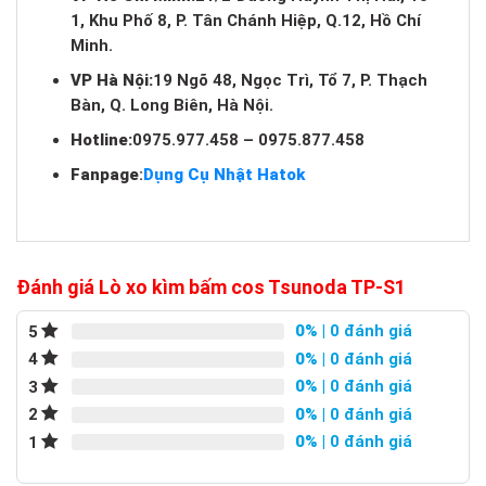
1, Khu Phố 8, P. Tân Chánh Hiệp, Q.12, Hồ Chí
Minh.
VP Hà Nội:
19 Ngõ 48, Ngọc Trì, Tổ 7, P. Thạch
Bàn, Q. Long Biên, Hà Nội.
Hotline:
0975.977.458 – 0975.877.458
Fanpage
:
Dụng Cụ Nhật Hatok
Đánh giá Lò xo kìm bấm cos Tsunoda TP-S1
0%
| 0 đánh giá
5
0%
| 0 đánh giá
4
0%
| 0 đánh giá
3
0%
| 0 đánh giá
2
0%
| 0 đánh giá
1