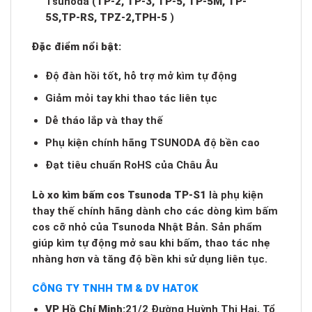
Tsunoda (
TP-2, TP-3, TP-5, TP-5M, TP-
5S,TP-RS, TPZ-2,TPH-5
)
Đặc điểm nổi bật:
Độ đàn hồi tốt, hỗ trợ mở kìm tự động
Giảm mỏi tay khi thao tác liên tục
Dễ tháo lắp và thay thế
Phụ kiện chính hãng TSUNODA độ bền cao
Đạt tiêu chuẩn RoHS của Châu Âu
Lò xo kìm bấm cos Tsunoda TP-S1
là phụ kiện
thay thế chính hãng dành cho các dòng kìm bấm
cos cỡ nhỏ của Tsunoda Nhật Bản. Sản phẩm
giúp kìm tự động mở sau khi bấm, thao tác nhẹ
nhàng hơn và tăng độ bền khi sử dụng liên tục.
CÔNG TY TNHH TM & DV HATOK
VP Hồ Chí Minh:
21/2 Đường Huỳnh Thị Hai, Tổ