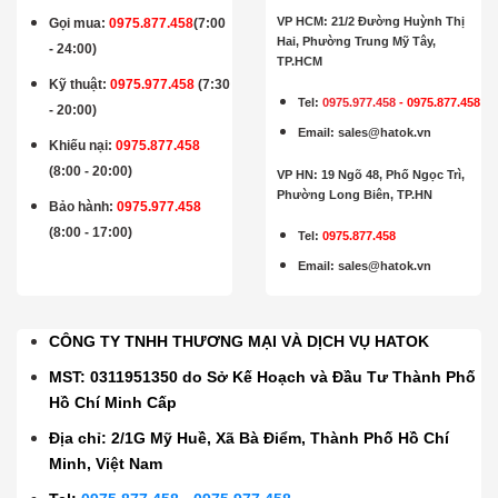
VP HCM: 21/2 Đường Huỳnh Thị
Gọi mua
:
0975.877.458
(7:00
Hai, Phường Trung Mỹ Tây,
- 24:00)
TP.HCM
Kỹ thuật:
0975.977.458
(7:30
Tel:
0975.977.458
-
0975.877.458
- 20:00)
Email
:
sales@hatok.vn
Khiếu nại:
0975.877.458
(8:00 - 20:00)
VP HN: 19 Ngõ 48, Phố Ngọc Trì,
Phường Long Biên, TP.HN
Bảo hành
:
0975.977.458
(8:00 - 17:00)
Tel:
0975.877.458
Email
:
sales@hatok.vn
CÔNG TY TNHH THƯƠNG MẠI VÀ DỊCH VỤ HATOK
MST: 0311951350 do Sở Kế Hoạch và Đầu Tư Thành Phố
Hồ Chí Minh Cấp
Địa chỉ: 2/1G Mỹ Huề, Xã Bà Điểm, Thành Phố Hồ Chí
Minh, Việt Nam