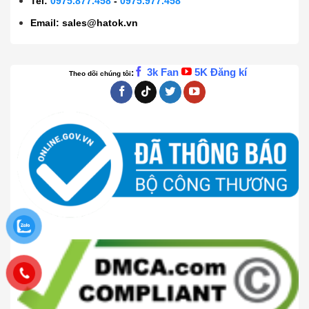
Tel:
0975.877.458
-
0975.977.458
Email:
sales@hatok.vn
3k Fan
5K Đăng kí
:
Theo dõi chúng tôi