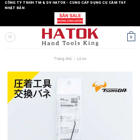
Skip
CÔNG TY TNHH TM & DV HATOK - CUNG CẤP DỤNG CỤ CẦM TAY
NHẬT BẢN
to
content
0
Trang chủ
/
Lò xo