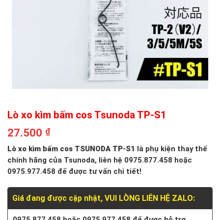
Lò xo kìm bấm cos Tsunoda TP-S1
27.500
₫
Lò xo kìm bấm cos TSUNODA TP-S1
là phụ kiện thay thế
chính hãng của
Tsunoda
, liên hệ 0975.877.458 hoặc
0975.977.458 để được tư vấn chi tiết!
Giá đang được cập nhật, VUI LÒNG LIÊN HỆ ZALO:
0975.877.458 hoặc 0975.977.458 để được hỗ trợ.