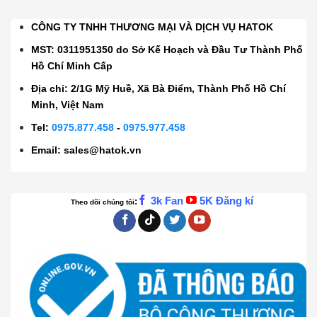
CÔNG TY TNHH THƯƠNG MẠI VÀ DỊCH VỤ HATOK
MST: 0311951350 do Sở Kế Hoạch và Đầu Tư Thành Phố
Hồ Chí Minh Cấp
Địa chỉ: 2/1G Mỹ Huề, Xã Bà Điểm, Thành Phố Hồ Chí
Minh, Việt Nam
Tel:
0975.877.458
-
0975.977.458
Email:
sales@hatok.vn
3k Fan
5K Đăng kí
:
Theo dõi chúng tôi