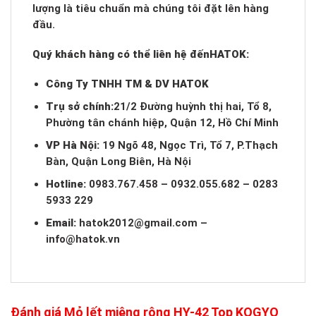
lượng là tiêu chuẩn mà chúng tôi đặt lên hàng
đầu.
Quý khách hàng có thể liên hệ đến
HATOK:
Công Ty TNHH TM & DV HATOK
Trụ sở chính:
21/2 Đường huỳnh thị hai, Tổ 8,
Phường tân chánh hiệp, Quận 12, Hồ Chí Minh
VP Hà Nội:
19 Ngõ 48, Ngọc Trì, Tổ 7, P.Thạch
Bàn, Quận Long Biên, Hà Nội
Hotline:
0983.767.458 – 0932.055.682 – 0283
5933 229
Email:
hatok2012@gmail.com
–
info@hatok.vn
Đánh giá Mỏ lết miệng rộng HY-42 Top KOGYO