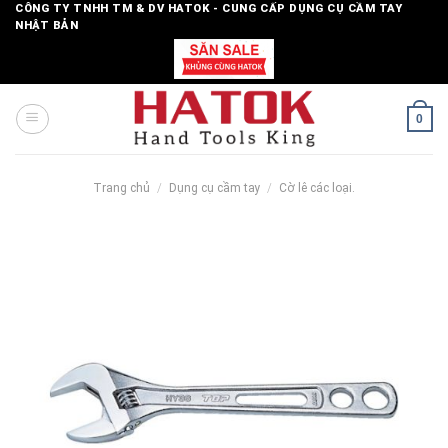
Skip
CÔNG TY TNHH TM & DV HATOK - CUNG CẤP DỤNG CỤ CẦM TAY
NHẬT BẢN
to
content
0
Trang chủ
/
Dụng cụ cầm tay
/
Cờ lê các loại.