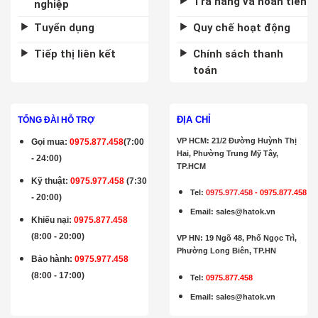
Trả hàng và hoàn tiền
nghiệp
Tuyển dụng
Quy chế hoạt động
Tiếp thị liên kết
Chính sách thanh
toán
ĐỊA CHỈ
TỔNG ĐÀI HỖ TRỢ
VP HCM: 21/2 Đường Huỳnh Thị
Gọi mua
:
0975.877.458
(7:00
Hai, Phường Trung Mỹ Tây,
- 24:00)
TP.HCM
Kỹ thuật:
0975.977.458
(7:30
Tel:
0975.977.458
-
0975.877.458
- 20:00)
Email
:
sales@hatok.vn
Khiếu nại:
0975.877.458
(8:00 - 20:00)
VP HN: 19 Ngõ 48, Phố Ngọc Trì,
Phường Long Biên, TP.HN
Bảo hành
:
0975.977.458
(8:00 - 17:00)
Tel:
0975.877.458
Email
:
sales@hatok.vn