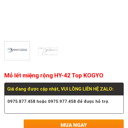
Mỏ lết miệng rộng HY-42 Top KOGYO
Giá đang được cập nhật, VUI LÒNG LIÊN HỆ ZALO:
0975.877.458 hoặc 0975.977.458 để được hỗ trợ.
MUA NGAY