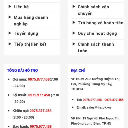
Liên hệ
Chính sách vận
chuyển
Mua hàng doanh
Trả hàng và hoàn tiền
nghiệp
Tuyển dụng
Quy chế hoạt động
Tiếp thị liên kết
Chính sách thanh
toán
ĐỊA CHỈ
TỔNG ĐÀI HỖ TRỢ
VP HCM: 21/2 Đường Huỳnh Thị
Gọi mua
:
0975.877.458
(7:00
Hai, Phường Trung Mỹ Tây,
- 24:00)
TP.HCM
Kỹ thuật:
0975.977.458
(7:30
Tel:
0975.977.458
-
0975.877.458
- 20:00)
Email
:
sales@hatok.vn
Khiếu nại:
0975.877.458
(8:00 - 20:00)
VP HN: 19 Ngõ 48, Phố Ngọc Trì,
Phường Long Biên, TP.HN
Bảo hành
:
0975.977.458