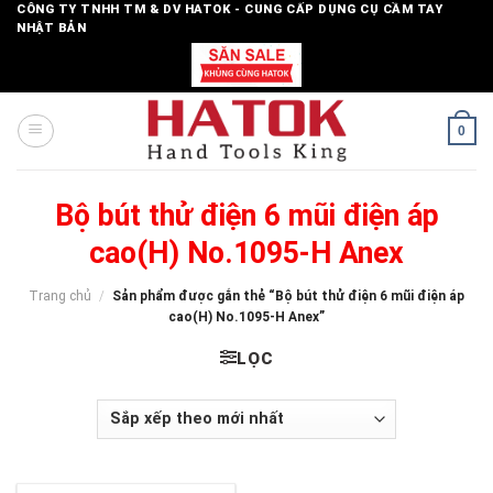
Skip
CÔNG TY TNHH TM & DV HATOK - CUNG CẤP DỤNG CỤ CẦM TAY
NHẬT BẢN
to
content
0
Bộ bút thử điện 6 mũi điện áp
cao(H) No.1095-H Anex
Trang chủ
/
Sản phẩm được gắn thẻ “Bộ bút thử điện 6 mũi điện áp
cao(H) No.1095-H Anex”
LỌC