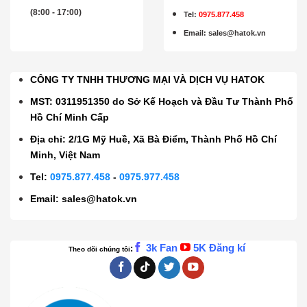
(8:00 - 17:00)
Tel:
0975.877.458
Email
:
sales@hatok.vn
CÔNG TY TNHH THƯƠNG MẠI VÀ DỊCH VỤ HATOK
MST: 0311951350 do Sở Kế Hoạch và Đầu Tư Thành Phố
Hồ Chí Minh Cấp
Địa chỉ: 2/1G Mỹ Huề, Xã Bà Điểm, Thành Phố Hồ Chí
Minh, Việt Nam
Tel:
0975.877.458
-
0975.977.458
Email:
sales@hatok.vn
3k Fan
5K Đăng kí
:
Theo dõi chúng tôi