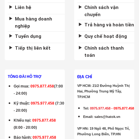
Liên hệ
Chính sách vận
chuyển
Mua hàng doanh
Trả hàng và hoàn tiền
nghiệp
Tuyển dụng
Quy chế hoạt động
Tiếp thị liên kết
Chính sách thanh
toán
ĐỊA CHỈ
TỔNG ĐÀI HỖ TRỢ
VP HCM: 21/2 Đường Huỳnh Thị
Gọi mua
:
0975.877.458
(7:00
Hai, Phường Trung Mỹ Tây,
- 24:00)
TP.HCM
Kỹ thuật:
0975.977.458
(7:30
Tel:
0975.977.458
-
0975.877.458
- 20:00)
Email
:
sales@hatok.vn
Khiếu nại:
0975.877.458
(8:00 - 20:00)
VP HN: 19 Ngõ 48, Phố Ngọc Trì,
Phường Long Biên, TP.HN
Bảo hành
:
0975.977.458