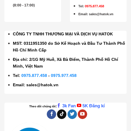
(8:00 - 17:00)
Tel:
0975.877.458
Email
:
sales@hatok.vn
CÔNG TY TNHH THƯƠNG MẠI VÀ DỊCH VỤ HATOK
MST: 0311951350 do Sở Kế Hoạch và Đầu Tư Thành Phố
Hồ Chí Minh Cấp
Địa chỉ: 2/1G Mỹ Huề, Xã Bà Điểm, Thành Phố Hồ Chí
Minh, Việt Nam
Tel:
0975.877.458
-
0975.977.458
Email:
sales@hatok.vn
3k Fan
5K Đăng kí
:
Theo dõi chúng tôi