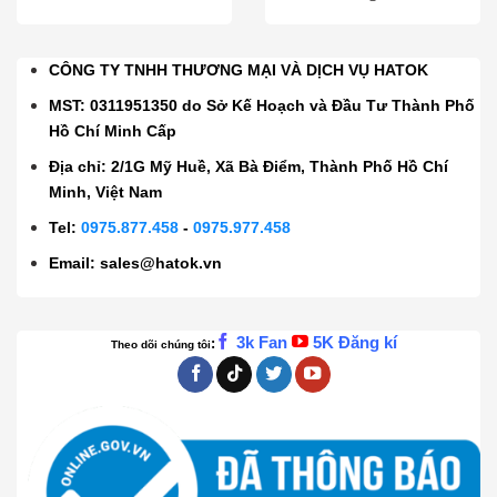
CÔNG TY TNHH THƯƠNG MẠI VÀ DỊCH VỤ HATOK
MST: 0311951350 do Sở Kế Hoạch và Đầu Tư Thành Phố
Hồ Chí Minh Cấp
Địa chỉ: 2/1G Mỹ Huề, Xã Bà Điểm, Thành Phố Hồ Chí
Minh, Việt Nam
Tel:
0975.877.458
-
0975.977.458
Email:
sales@hatok.vn
3k Fan
5K Đăng kí
:
Theo dõi chúng tôi