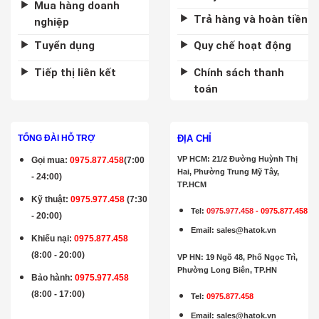
Mua hàng doanh
Trả hàng và hoàn tiền
nghiệp
Tuyển dụng
Quy chế hoạt động
Tiếp thị liên kết
Chính sách thanh
toán
ĐỊA CHỈ
TỔNG ĐÀI HỖ TRỢ
VP HCM: 21/2 Đường Huỳnh Thị
Gọi mua
:
0975.877.458
(7:00
Hai, Phường Trung Mỹ Tây,
- 24:00)
TP.HCM
Kỹ thuật:
0975.977.458
(7:30
Tel:
0975.977.458
-
0975.877.458
- 20:00)
Email
:
sales@hatok.vn
Khiếu nại:
0975.877.458
(8:00 - 20:00)
VP HN: 19 Ngõ 48, Phố Ngọc Trì,
Phường Long Biên, TP.HN
Bảo hành
:
0975.977.458
(8:00 - 17:00)
Tel:
0975.877.458
Email
:
sales@hatok.vn