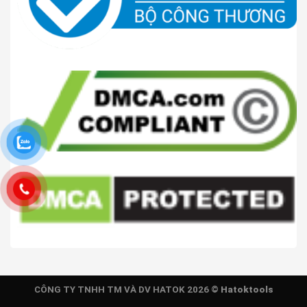
CÔNG TY TNHH TM VÀ DV HATOK 2026 ©
Hatoktools