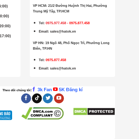
VP HCM: 21/2 Đường Huỳnh Thị Hai, Phường
4:00)
Trung Mỹ Tây, TP.HCM
20:00)
Tel:
0975.977.458
-
0975.877.458
 20:00)
Email
:
sales@hatok.vn
 17:00)
VP HN: 19 Ngõ 48, Phố Ngọc Trì, Phường Long
Biên, TP.HN
Tel:
0975.877.458
Email
:
sales@hatok.vn
3k Fan
5K Đăng kí
:
Theo dõi chúng tôi