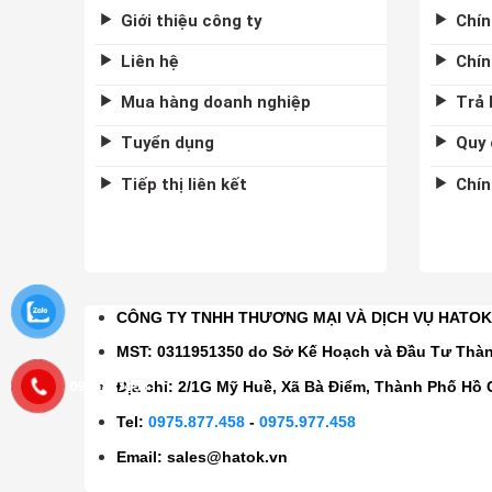
Giới thiệu công ty
Chín
Liên hệ
Chín
Mua hàng doanh nghiệp
Trả 
Tuyển dụng
Quy 
Tiếp thị liên kết
Chín
CÔNG TY TNHH THƯƠNG MẠI VÀ DỊCH VỤ HATO
MST: 0311951350 do Sở Kế Hoạch và Đầu Tư Thà
0975877458
Địa chỉ: 2/1G Mỹ Huề, Xã Bà Điểm, Thành Phố Hồ 
Tel:
0975.877.458
-
0975.977.458
Email:
sales@hatok.vn