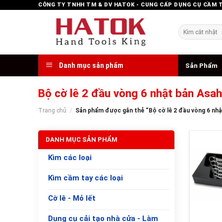
Skip
CÔNG TY TNHH TM & DV HATOK - CUNG CẤP DỤNG CỤ CẦM 
to
content
Tìm
kiếm:
Danh mục sản phẩm
Sản Phẩm
Bộ cờ lê 2 đầu vòng 6 nhật bản Asah
Trang chủ
/
Sản phẩm được gắn thẻ “Bộ cờ lê 2 đầu vòng 6 nhậ
DANH MỤC SẢN PHẨM
Kìm các loại
Kìm cầm tay các loại
Cờ lê - Mỏ lết
+
Dụng cụ cải tạo nhà cửa - Làm