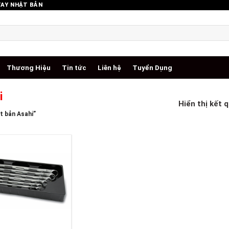
TAY NHẬT BẢN
Thương Hiệu
Tin tức
Liên hệ
Tuyển Dụng
i
Hiển thị kết 
t bản Asahi”