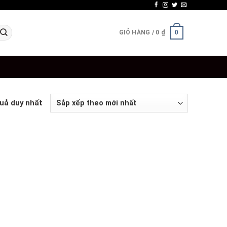
GIỎ HÀNG /
0
₫
0
quả duy nhất