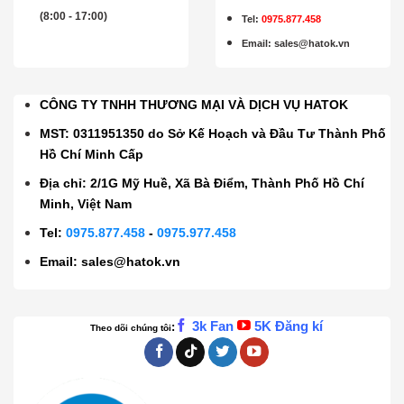
(8:00 - 17:00)
Tel:
0975.877.458
Email
:
sales@hatok.vn
CÔNG TY TNHH THƯƠNG MẠI VÀ DỊCH VỤ HATOK
MST: 0311951350 do Sở Kế Hoạch và Đầu Tư Thành Phố
Hồ Chí Minh Cấp
Địa chỉ: 2/1G Mỹ Huề, Xã Bà Điểm, Thành Phố Hồ Chí
Minh, Việt Nam
Tel:
0975.877.458
-
0975.977.458
Email:
sales@hatok.vn
3k Fan
5K Đăng kí
:
Theo dõi chúng tôi