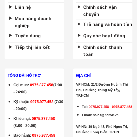
Liên hệ
Chính sách vận
chuyển
Mua hàng doanh
Trả hàng và hoàn tiền
nghiệp
Tuyển dụng
Quy chế hoạt động
Tiếp thị liên kết
Chính sách thanh
toán
ĐỊA CHỈ
TỔNG ĐÀI HỖ TRỢ
VP HCM: 21/2 Đường Huỳnh Thị
Gọi mua
:
0975.877.458
(7:00
Hai, Phường Trung Mỹ Tây,
- 24:00)
TP.HCM
Kỹ thuật:
0975.977.458
(7:30
Tel:
0975.977.458
-
0975.877.458
- 20:00)
Email
:
sales@hatok.vn
Khiếu nại:
0975.877.458
(8:00 - 20:00)
VP HN: 19 Ngõ 48, Phố Ngọc Trì,
Phường Long Biên, TP.HN
Bảo hành
:
0975.977.458