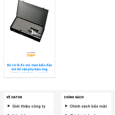
Bộ cờ lê đo mô-men kiểu đầu
mỏ lết vặn phụ kiện ống
HY53-100NT Top KOGYO
VỀ HATOK
CHÍNH SÁCH
Giới thiệu công ty
Chính sách bảo mật