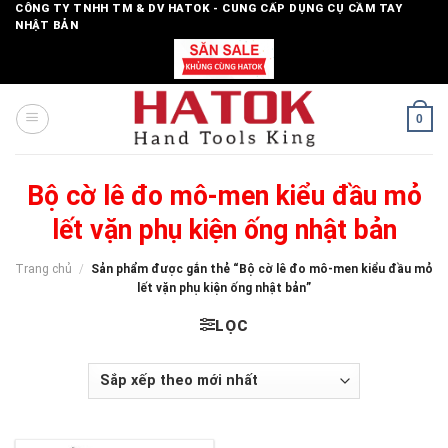
Skip
CÔNG TY TNHH TM & DV HATOK - CUNG CẤP DỤNG CỤ CẦM TAY
NHẬT BẢN
to
content
0
Bộ cờ lê đo mô-men kiểu đầu mỏ
lết vặn phụ kiện ống nhật bản
Trang chủ
/
Sản phẩm được gắn thẻ “Bộ cờ lê đo mô-men kiểu đầu mỏ
lết vặn phụ kiện ống nhật bản”
LỌC