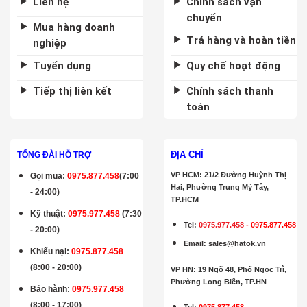
Liên hệ
Chính sách vận
chuyển
Mua hàng doanh
Trả hàng và hoàn tiền
nghiệp
Tuyển dụng
Quy chế hoạt động
Tiếp thị liên kết
Chính sách thanh
toán
ĐỊA CHỈ
TỔNG ĐÀI HỖ TRỢ
VP HCM: 21/2 Đường Huỳnh Thị
Gọi mua
:
0975.877.458
(7:00
Hai, Phường Trung Mỹ Tây,
- 24:00)
TP.HCM
Kỹ thuật:
0975.977.458
(7:30
Tel:
0975.977.458
-
0975.877.458
- 20:00)
Email
:
sales@hatok.vn
Khiếu nại:
0975.877.458
(8:00 - 20:00)
VP HN: 19 Ngõ 48, Phố Ngọc Trì,
Phường Long Biên, TP.HN
Bảo hành
:
0975.977.458
(8:00 - 17:00)
Tel:
0975.877.458