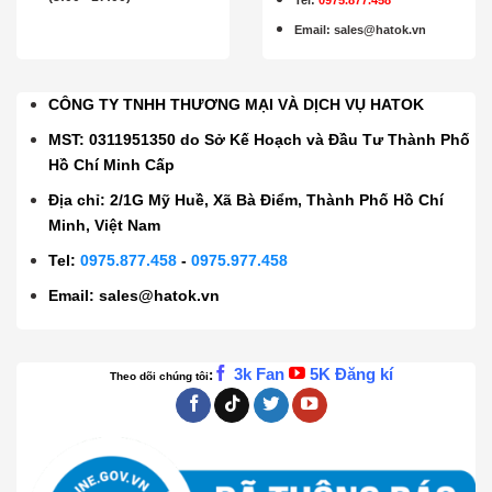
Email
:
sales@hatok.vn
CÔNG TY TNHH THƯƠNG MẠI VÀ DỊCH VỤ HATOK
MST: 0311951350 do Sở Kế Hoạch và Đầu Tư Thành Phố
Hồ Chí Minh Cấp
Địa chỉ: 2/1G Mỹ Huề, Xã Bà Điểm, Thành Phố Hồ Chí
Minh, Việt Nam
Tel:
0975.877.458
-
0975.977.458
Email:
sales@hatok.vn
3k Fan
5K Đăng kí
:
Theo dõi chúng tôi