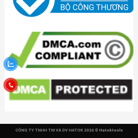
CÔNG TY TNHH TM VÀ DV HATOK 2026 ©
Hatoktools