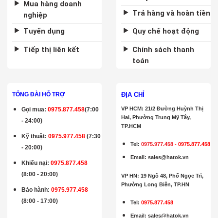
Mua hàng doanh
Trả hàng và hoàn tiền
nghiệp
Tuyển dụng
Quy chế hoạt động
Tiếp thị liên kết
Chính sách thanh
toán
ĐỊA CHỈ
TỔNG ĐÀI HỖ TRỢ
VP HCM: 21/2 Đường Huỳnh Thị
Gọi mua
:
0975.877.458
(7:00
Hai, Phường Trung Mỹ Tây,
- 24:00)
TP.HCM
Kỹ thuật:
0975.977.458
(7:30
Tel:
0975.977.458
-
0975.877.458
- 20:00)
Email
:
sales@hatok.vn
Khiếu nại:
0975.877.458
(8:00 - 20:00)
VP HN: 19 Ngõ 48, Phố Ngọc Trì,
Phường Long Biên, TP.HN
Bảo hành
:
0975.977.458
(8:00 - 17:00)
Tel:
0975.877.458
Email
:
sales@hatok.vn