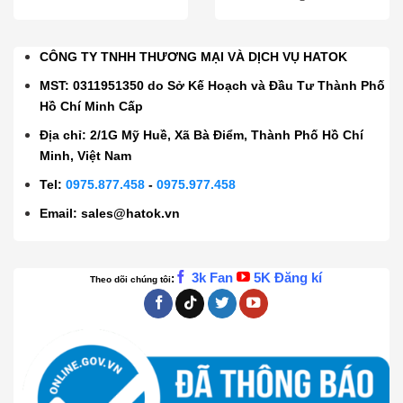
CÔNG TY TNHH THƯƠNG MẠI VÀ DỊCH VỤ HATOK
MST: 0311951350 do Sở Kế Hoạch và Đầu Tư Thành Phố
Hồ Chí Minh Cấp
Địa chỉ: 2/1G Mỹ Huề, Xã Bà Điểm, Thành Phố Hồ Chí
Minh, Việt Nam
Tel:
0975.877.458
-
0975.977.458
Email:
sales@hatok.vn
3k Fan
5K Đăng kí
:
Theo dõi chúng tôi