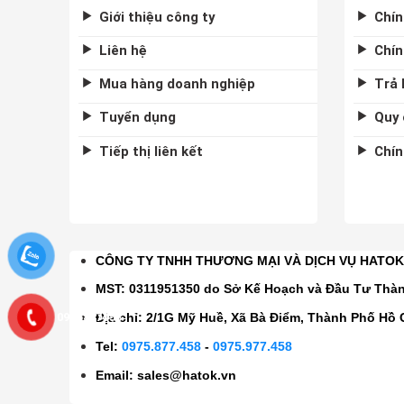
Giới thiệu công ty
Chín
Liên hệ
Chín
Mua hàng doanh nghiệp
Trả 
Tuyển dụng
Quy 
Tiếp thị liên kết
Chín
CÔNG TY TNHH THƯƠNG MẠI VÀ DỊCH VỤ HATO
MST: 0311951350 do Sở Kế Hoạch và Đầu Tư Thà
0975877458
Địa chỉ: 2/1G Mỹ Huề, Xã Bà Điểm, Thành Phố Hồ 
Tel:
0975.877.458
-
0975.977.458
Email:
sales@hatok.vn