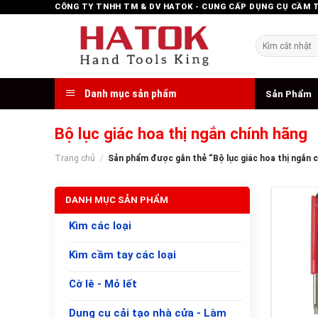
Skip
CÔNG TY TNHH TM & DV HATOK - CUNG CẤP DỤNG CỤ CẦM 
to
content
Tìm
kiếm:
Danh mục sản phẩm
Sản Phẩm
Bộ lục giác hoa thị ngắn chính hãng
Trang chủ
/
Sản phẩm được gắn thẻ “Bộ lục giác hoa thị ngắn c
DANH MỤC SẢN PHẨM
Kìm các loại
Kìm cầm tay các loại
Cờ lê - Mỏ lết
+
Dụng cụ cải tạo nhà cửa - Làm