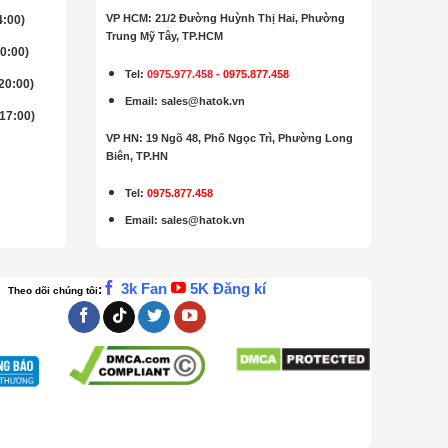
VP HCM: 21/2 Đường Huỳnh Thị Hai, Phường
4:00)
Trung Mỹ Tây, TP.HCM
20:00)
Tel:
0975.977.458
-
0975.877.458
 20:00)
Email
:
sales@hatok.vn
 17:00)
VP HN: 19 Ngõ 48, Phố Ngọc Trì, Phường Long
Biên, TP.HN
Tel:
0975.877.458
Email
:
sales@hatok.vn
3k Fan
5K Đăng kí
:
Theo dõi chúng tôi