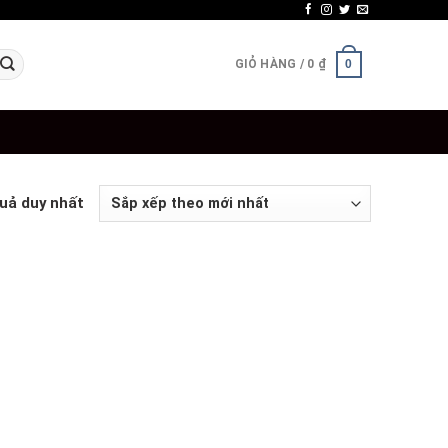
GIỎ HÀNG /
0
₫
0
quả duy nhất