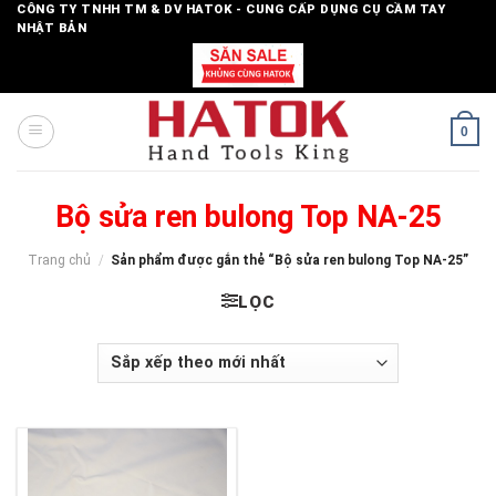
Skip
CÔNG TY TNHH TM & DV HATOK - CUNG CẤP DỤNG CỤ CẦM TAY
NHẬT BẢN
to
content
0
Bộ sửa ren bulong Top NA-25
Trang chủ
/
Sản phẩm được gắn thẻ “Bộ sửa ren bulong Top NA-25”
LỌC