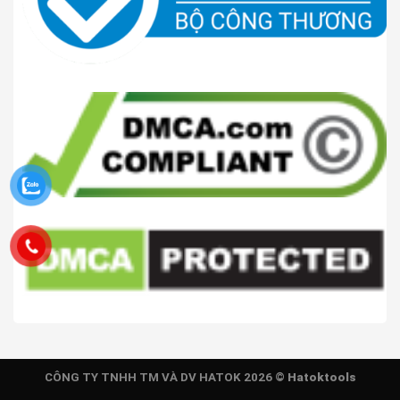
CÔNG TY TNHH TM VÀ DV HATOK 2026 ©
Hatoktools