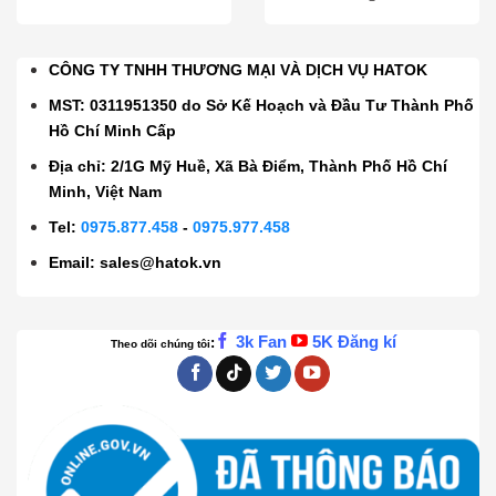
CÔNG TY TNHH THƯƠNG MẠI VÀ DỊCH VỤ HATOK
MST: 0311951350 do Sở Kế Hoạch và Đầu Tư Thành Phố
Hồ Chí Minh Cấp
Địa chỉ: 2/1G Mỹ Huề, Xã Bà Điểm, Thành Phố Hồ Chí
Minh, Việt Nam
Tel:
0975.877.458
-
0975.977.458
Email:
sales@hatok.vn
3k Fan
5K Đăng kí
:
Theo dõi chúng tôi