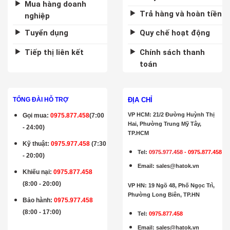
Mua hàng doanh
Trả hàng và hoàn tiền
nghiệp
Tuyển dụng
Quy chế hoạt động
Tiếp thị liên kết
Chính sách thanh
toán
ĐỊA CHỈ
TỔNG ĐÀI HỖ TRỢ
VP HCM: 21/2 Đường Huỳnh Thị
Gọi mua
:
0975.877.458
(7:00
Hai, Phường Trung Mỹ Tây,
- 24:00)
TP.HCM
Kỹ thuật:
0975.977.458
(7:30
Tel:
0975.977.458
-
0975.877.458
- 20:00)
Email
:
sales@hatok.vn
Khiếu nại:
0975.877.458
(8:00 - 20:00)
VP HN: 19 Ngõ 48, Phố Ngọc Trì,
Phường Long Biên, TP.HN
Bảo hành
:
0975.977.458
(8:00 - 17:00)
Tel:
0975.877.458
Email
:
sales@hatok.vn