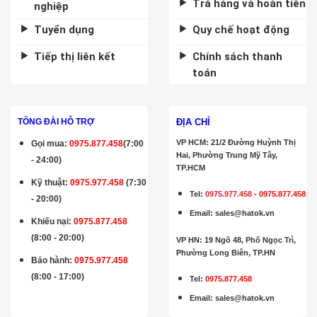
Trả hàng và hoàn tiền
nghiệp
Tuyển dụng
Quy chế hoạt động
Tiếp thị liên kết
Chính sách thanh
toán
ĐỊA CHỈ
TỔNG ĐÀI HỖ TRỢ
VP HCM: 21/2 Đường Huỳnh Thị
Gọi mua
:
0975.877.458
(7:00
Hai, Phường Trung Mỹ Tây,
- 24:00)
TP.HCM
Kỹ thuật:
0975.977.458
(7:30
Tel:
0975.977.458
-
0975.877.458
- 20:00)
Email
:
sales@hatok.vn
Khiếu nại:
0975.877.458
(8:00 - 20:00)
VP HN: 19 Ngõ 48, Phố Ngọc Trì,
Phường Long Biên, TP.HN
Bảo hành
:
0975.977.458
(8:00 - 17:00)
Tel:
0975.877.458
Email
:
sales@hatok.vn