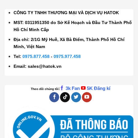
CÔNG TY TNHH THƯƠNG MẠI VÀ DỊCH VỤ HATOK
MST: 0311951350 do Sở Kế Hoạch và Đầu Tư Thành Phố
Hồ Chí Minh Cấp
Địa chỉ: 2/1G Mỹ Huề, Xã Bà Điểm, Thành Phố Hồ Chí
Minh, Việt Nam
Tel:
0975.877.458
-
0975.977.458
Email:
sales@hatok.vn
3k Fan
5K Đăng kí
:
Theo dõi chúng tôi