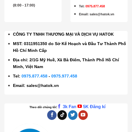
(8:00 - 17:00)
Tel:
0975.877.458
Email
:
sales@hatok.vn
CÔNG TY TNHH THƯƠNG MẠI VÀ DỊCH VỤ HATOK
MST: 0311951350 do Sở Kế Hoạch và Đầu Tư Thành Phố
Hồ Chí Minh Cấp
Địa chỉ: 2/1G Mỹ Huề, Xã Bà Điểm, Thành Phố Hồ Chí
Minh, Việt Nam
Tel:
0975.877.458
-
0975.977.458
Email:
sales@hatok.vn
3k Fan
5K Đăng kí
:
Theo dõi chúng tôi