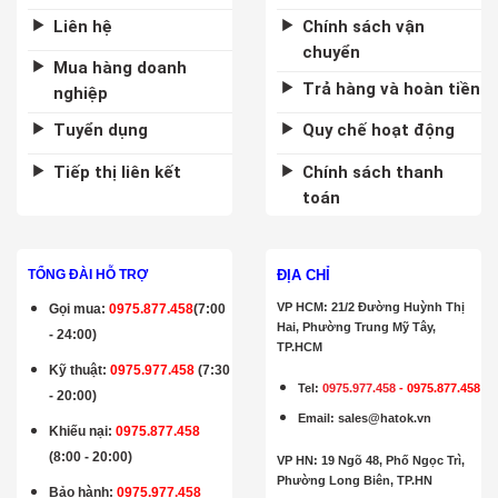
Liên hệ
Chính sách vận
chuyển
Mua hàng doanh
Trả hàng và hoàn tiền
nghiệp
Tuyển dụng
Quy chế hoạt động
Tiếp thị liên kết
Chính sách thanh
toán
ĐỊA CHỈ
TỔNG ĐÀI HỖ TRỢ
VP HCM: 21/2 Đường Huỳnh Thị
Gọi mua
:
0975.877.458
(7:00
Hai, Phường Trung Mỹ Tây,
- 24:00)
TP.HCM
Kỹ thuật:
0975.977.458
(7:30
Tel:
0975.977.458
-
0975.877.458
- 20:00)
Email
:
sales@hatok.vn
Khiếu nại:
0975.877.458
(8:00 - 20:00)
VP HN: 19 Ngõ 48, Phố Ngọc Trì,
Phường Long Biên, TP.HN
Bảo hành
:
0975.977.458