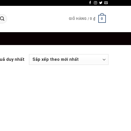
GIỎ HÀNG /
0
₫
0
quả duy nhất