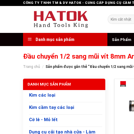
Skip
CÔNG TY TNHH TM & DV HATOK - CUNG CẤP DỤNG CỤ CẦM 
to
content
Tìm
kiếm:
Danh mục sản phẩm
Sản Phẩm
Đầu chuyển 1/2 sang mũi vít 8mm A
Trang chủ
/
Sản phẩm được gắn thẻ “Đầu chuyển 1/2 sang mũi 
DANH MỤC SẢN PHẨM
Kìm các loại
Kìm cầm tay các loại
Cờ lê - Mỏ lết
+
Dụng cụ cải tạo nhà cửa - Làm