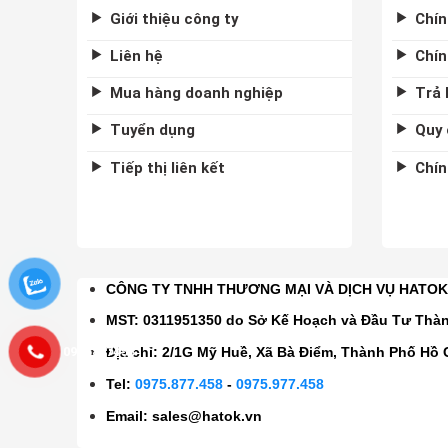
Giới thiệu công ty
Chín
Liên hệ
Chín
Mua hàng doanh nghiệp
Trả 
Tuyển dụng
Quy 
Tiếp thị liên kết
Chín
CÔNG TY TNHH THƯƠNG MẠI VÀ DỊCH VỤ HATO
MST: 0311951350 do Sở Kế Hoạch và Đầu Tư Thà
0975877458
Địa chỉ: 2/1G Mỹ Huề, Xã Bà Điểm, Thành Phố Hồ 
Tel:
0975.877.458
-
0975.977.458
Email:
sales@hatok.vn