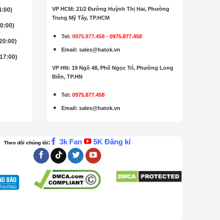
VP HCM: 21/2 Đường Huỳnh Thị Hai, Phường
4:00)
Trung Mỹ Tây, TP.HCM
20:00)
Tel:
0975.977.458
-
0975.877.458
 20:00)
Email
:
sales@hatok.vn
 17:00)
VP HN: 19 Ngõ 48, Phố Ngọc Trì, Phường Long
Biên, TP.HN
Tel:
0975.877.458
Email
:
sales@hatok.vn
3k Fan
5K Đăng kí
:
Theo dõi chúng tôi