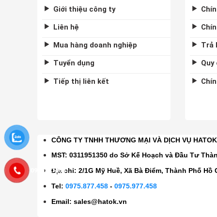
Giới thiệu công ty
Chín
Liên hệ
Chín
Mua hàng doanh nghiệp
Trả 
Tuyển dụng
Quy 
Tiếp thị liên kết
Chín
CÔNG TY TNHH THƯƠNG MẠI VÀ DỊCH VỤ HATO
MST: 0311951350 do Sở Kế Hoạch và Đầu Tư Thà
0975877458
Địa chỉ: 2/1G Mỹ Huề, Xã Bà Điểm, Thành Phố Hồ 
Tel:
0975.877.458
-
0975.977.458
Email:
sales@hatok.vn