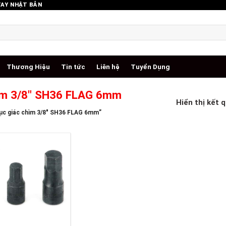
TAY NHẬT BẢN
Thương Hiệu
Tin tức
Liên hệ
Tuyển Dụng
chìm 3/8" SH36 FLAG 6mm
Hiển thị kết 
lục giác chìm 3/8" SH36 FLAG 6mm”