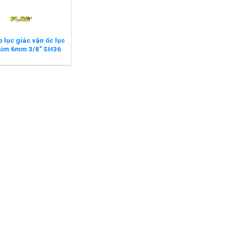
 lục giác vặn ốc lục
hìm 6mm 3/8″ SH36
FLAG