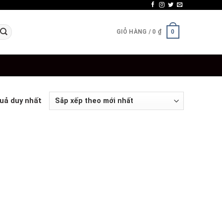
GIỎ HÀNG /
0
₫
0
quả duy nhất