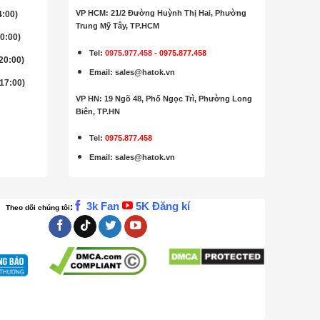
VP HCM: 21/2 Đường Huỳnh Thị Hai, Phường
4:00)
Trung Mỹ Tây, TP.HCM
20:00)
Tel:
0975.977.458
-
0975.877.458
 20:00)
Email
:
sales@hatok.vn
 17:00)
VP HN: 19 Ngõ 48, Phố Ngọc Trì, Phường Long
Biên, TP.HN
Tel:
0975.877.458
Email
:
sales@hatok.vn
3k Fan
5K Đăng kí
:
Theo dõi chúng tôi