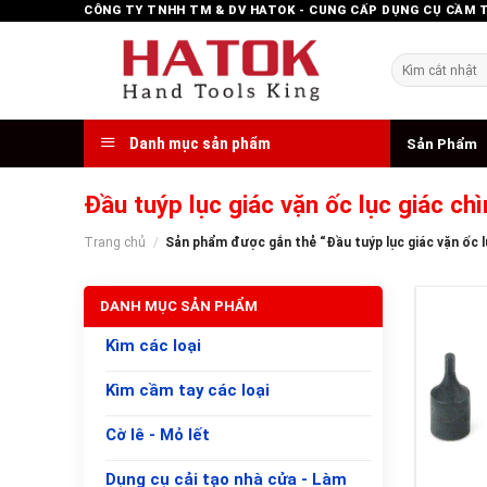
Skip
CÔNG TY TNHH TM & DV HATOK - CUNG CẤP DỤNG CỤ CẦM 
to
content
Tìm
kiếm:
Danh mục sản phẩm
Sản Phẩm
Đầu tuýp lục giác vặn ốc lục giác 
Trang chủ
/
Sản phẩm được gắn thẻ “Đầu tuýp lục giác vặn ốc 
DANH MỤC SẢN PHẨM
Kìm các loại
Kìm cầm tay các loại
Cờ lê - Mỏ lết
+
Dụng cụ cải tạo nhà cửa - Làm