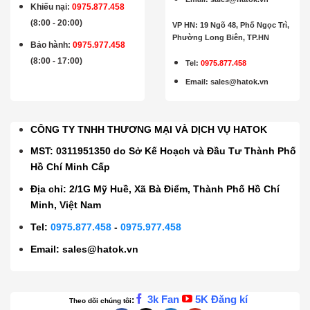
Khiếu nại:
0975.877.458
(8:00 - 20:00)
VP HN: 19 Ngõ 48, Phố Ngọc Trì,
Phường Long Biên, TP.HN
Bảo hành
:
0975.977.458
(8:00 - 17:00)
Tel:
0975.877.458
Email
:
sales@hatok.vn
CÔNG TY TNHH THƯƠNG MẠI VÀ DỊCH VỤ HATOK
MST: 0311951350 do Sở Kế Hoạch và Đầu Tư Thành Phố
Hồ Chí Minh Cấp
Địa chỉ: 2/1G Mỹ Huề, Xã Bà Điểm, Thành Phố Hồ Chí
Minh, Việt Nam
Tel:
0975.877.458
-
0975.977.458
Email:
sales@hatok.vn
3k Fan
5K Đăng kí
:
Theo dõi chúng tôi