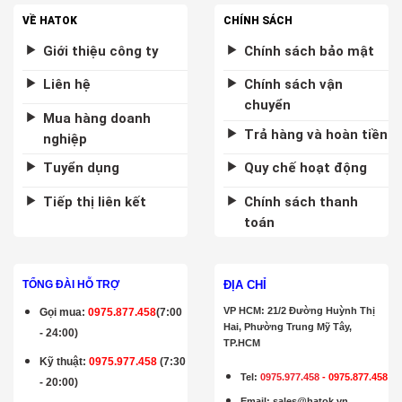
VỀ HATOK
CHÍNH SÁCH
Giới thiệu công ty
Chính sách bảo mật
Liên hệ
Chính sách vận
chuyển
Mua hàng doanh
Trả hàng và hoàn tiền
nghiệp
Tuyển dụng
Quy chế hoạt động
Tiếp thị liên kết
Chính sách thanh
toán
ĐỊA CHỈ
TỔNG ĐÀI HỖ TRỢ
VP HCM: 21/2 Đường Huỳnh Thị
Gọi mua
:
0975.877.458
(7:00
Hai, Phường Trung Mỹ Tây,
- 24:00)
TP.HCM
Kỹ thuật:
0975.977.458
(7:30
Tel:
0975.977.458
-
0975.877.458
- 20:00)
Email
:
sales@hatok.vn