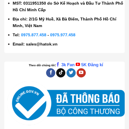
MST: 0311951350 do Sở Kế Hoạch và Đầu Tư Thành Phố
Hồ Chí Minh Cấp
Địa chỉ: 2/1G Mỹ Huề, Xã Bà Điểm, Thành Phố Hồ Chí
Minh, Việt Nam
Tel:
0975.877.458
-
0975.977.458
Email:
sales@hatok.vn
3k Fan
5K Đăng kí
:
Theo dõi chúng tôi