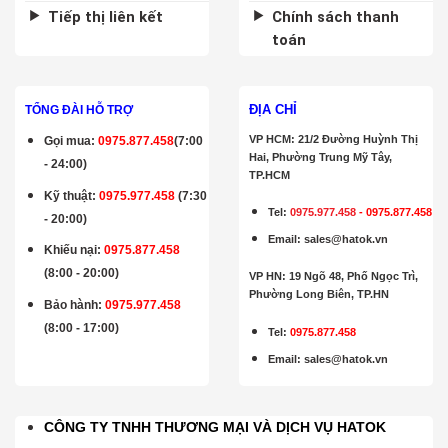
Tiếp thị liên kết
Chính sách thanh
toán
ĐỊA CHỈ
TỔNG ĐÀI HỖ TRỢ
VP HCM: 21/2 Đường Huỳnh Thị
Gọi mua
:
0975.877.458
(7:00
Hai, Phường Trung Mỹ Tây,
- 24:00)
TP.HCM
Kỹ thuật:
0975.977.458
(7:30
Tel:
0975.977.458
-
0975.877.458
- 20:00)
Email
:
sales@hatok.vn
Khiếu nại:
0975.877.458
(8:00 - 20:00)
VP HN: 19 Ngõ 48, Phố Ngọc Trì,
Phường Long Biên, TP.HN
Bảo hành
:
0975.977.458
(8:00 - 17:00)
Tel:
0975.877.458
Email
:
sales@hatok.vn
CÔNG TY TNHH THƯƠNG MẠI VÀ DỊCH VỤ HATOK