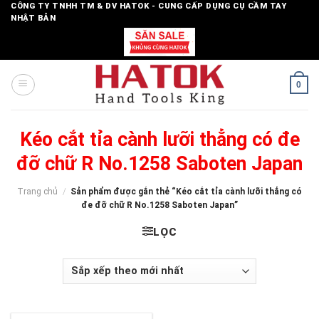
Skip
CÔNG TY TNHH TM & DV HATOK - CUNG CẤP DỤNG CỤ CẦM TAY
NHẬT BẢN
to
content
0
Kéo cắt tỉa cành lưỡi thẳng có đe
đỡ chữ R No.1258 Saboten Japan
Trang chủ
/
Sản phẩm được gắn thẻ “Kéo cắt tỉa cành lưỡi thẳng có
đe đỡ chữ R No.1258 Saboten Japan”
LỌC