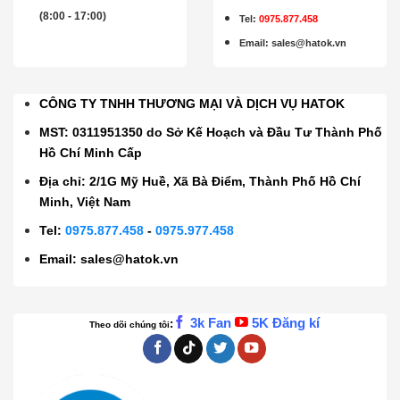
(8:00 - 17:00)
Tel:
0975.877.458
Email
:
sales@hatok.vn
CÔNG TY TNHH THƯƠNG MẠI VÀ DỊCH VỤ HATOK
MST: 0311951350 do Sở Kế Hoạch và Đầu Tư Thành Phố
Hồ Chí Minh Cấp
Địa chỉ: 2/1G Mỹ Huề, Xã Bà Điểm, Thành Phố Hồ Chí
Minh, Việt Nam
Tel:
0975.877.458
-
0975.977.458
Email:
sales@hatok.vn
3k Fan
5K Đăng kí
:
Theo dõi chúng tôi