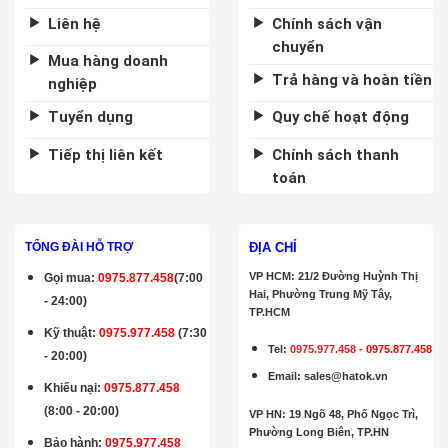
Liên hệ
Chính sách vận
chuyển
Mua hàng doanh
Trả hàng và hoàn tiền
nghiệp
Tuyển dụng
Quy chế hoạt động
Tiếp thị liên kết
Chính sách thanh
toán
ĐỊA CHỈ
TỔNG ĐÀI HỖ TRỢ
VP HCM: 21/2 Đường Huỳnh Thị
Gọi mua
:
0975.877.458
(7:00
Hai, Phường Trung Mỹ Tây,
- 24:00)
TP.HCM
Kỹ thuật:
0975.977.458
(7:30
Tel:
0975.977.458
-
0975.877.458
- 20:00)
Email
:
sales@hatok.vn
Khiếu nại:
0975.877.458
(8:00 - 20:00)
VP HN: 19 Ngõ 48, Phố Ngọc Trì,
Phường Long Biên, TP.HN
Bảo hành
:
0975.977.458