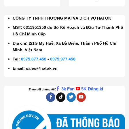
CÔNG TY TNHH THƯƠNG MẠI VÀ DỊCH VỤ HATOK
MST: 0311951350 do Sở Kế Hoạch và Đầu Tư Thành Phố
Hồ Chí Minh Cấp
Địa chỉ: 2/1G Mỹ Huề, Xã Bà Điểm, Thành Phố Hồ Chí
Minh, Việt Nam
Tel:
0975.877.458
-
0975.977.458
Email:
sales@hatok.vn
3k Fan
5K Đăng kí
:
Theo dõi chúng tôi