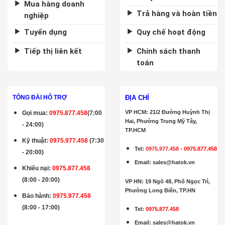
Mua hàng doanh
Trả hàng và hoàn tiền
nghiệp
Tuyển dụng
Quy chế hoạt động
Tiếp thị liên kết
Chính sách thanh
toán
ĐỊA CHỈ
TỔNG ĐÀI HỖ TRỢ
VP HCM: 21/2 Đường Huỳnh Thị
Gọi mua
:
0975.877.458
(7:00
Hai, Phường Trung Mỹ Tây,
- 24:00)
TP.HCM
Kỹ thuật:
0975.977.458
(7:30
Tel:
0975.977.458
-
0975.877.458
- 20:00)
Email
:
sales@hatok.vn
Khiếu nại:
0975.877.458
(8:00 - 20:00)
VP HN: 19 Ngõ 48, Phố Ngọc Trì,
Phường Long Biên, TP.HN
Bảo hành
:
0975.977.458
(8:00 - 17:00)
Tel:
0975.877.458
Email
:
sales@hatok.vn