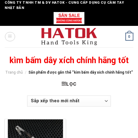
Skip
CÔNG TY TNHH TM & DV HATOK - CUNG CẤP DỤNG CỤ CẦM TAY
NHẬT BẢN
to
content
0
kìm bấm dây xích chính hãng tốt
Trang chủ
/
Sản phẩm được gắn thẻ “kìm bấm dây xích chính hãng tốt”
LỌC