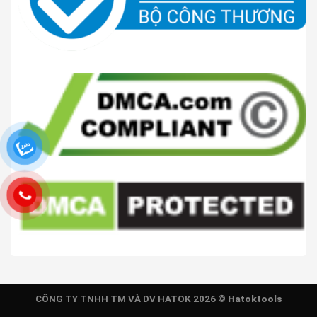
CÔNG TY TNHH TM VÀ DV HATOK 2026 ©
Hatoktools