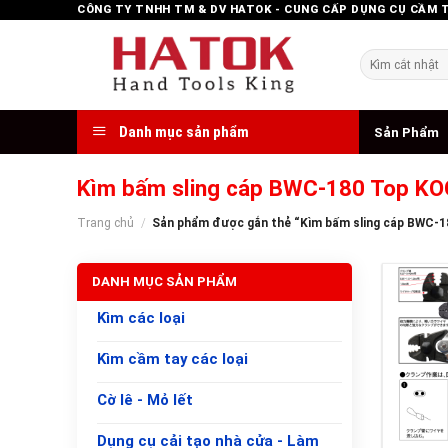
Skip
CÔNG TY TNHH TM & DV HATOK - CUNG CẤP DỤNG CỤ CẦM 
to
content
Tìm
kiếm:
Danh mục sản phẩm
Sản Phẩm
Kìm bấm sling cáp BWC-180 Top K
Trang chủ
/
Sản phẩm được gắn thẻ “Kìm bấm sling cáp BWC
DANH MỤC SẢN PHẨM
Kìm các loại
Kìm cầm tay các loại
Cờ lê - Mỏ lết
+
Dụng cụ cải tạo nhà cửa - Làm