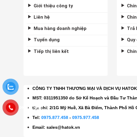
Giới thiệu công ty
Chín
Liên hệ
Chín
Mua hàng doanh nghiệp
Trả 
Tuyển dụng
Quy 
Tiếp thị liên kết
Chín
CÔNG TY TNHH THƯƠNG MẠI VÀ DỊCH VỤ HATO
MST: 0311951350 do Sở Kế Hoạch và Đầu Tư Thà
0975877458
Địa chỉ: 2/1G Mỹ Huề, Xã Bà Điểm, Thành Phố Hồ 
Tel:
0975.877.458
-
0975.977.458
Email:
sales@hatok.vn