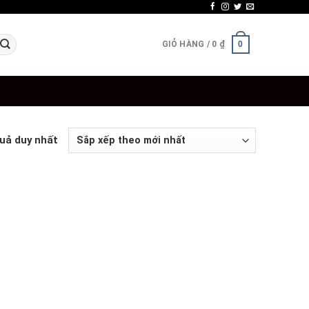
GIỎ HÀNG /
0
₫
0
quả duy nhất