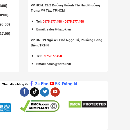
VP HCM: 21/2 Đường Huỳnh Thị Hai, Phường
4:00)
Trung Mỹ Tây, TP.HCM
20:00)
Tel:
0975.977.458
-
0975.877.458
 20:00)
Email
:
sales@hatok.vn
 17:00)
VP HN: 19 Ngõ 48, Phố Ngọc Trì, Phường Long
Biên, TP.HN
Tel:
0975.877.458
Email
:
sales@hatok.vn
3k Fan
5K Đăng kí
:
Theo dõi chúng tôi