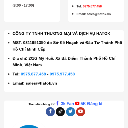
(8:00 - 17:00)
Tel:
0975.877.458
Email
:
sales@hatok.vn
CÔNG TY TNHH THƯƠNG MẠI VÀ DỊCH VỤ HATOK
MST: 0311951350 do Sở Kế Hoạch và Đầu Tư Thành Phố
Hồ Chí Minh Cấp
Địa chỉ: 2/1G Mỹ Huề, Xã Bà Điểm, Thành Phố Hồ Chí
Minh, Việt Nam
Tel:
0975.877.458
-
0975.977.458
Email:
sales@hatok.vn
3k Fan
5K Đăng kí
:
Theo dõi chúng tôi