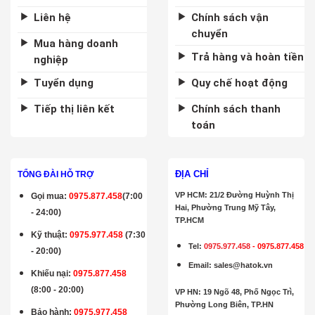
Liên hệ
Chính sách vận
chuyển
Mua hàng doanh
Trả hàng và hoàn tiền
nghiệp
Tuyển dụng
Quy chế hoạt động
Tiếp thị liên kết
Chính sách thanh
toán
ĐỊA CHỈ
TỔNG ĐÀI HỖ TRỢ
VP HCM: 21/2 Đường Huỳnh Thị
Gọi mua
:
0975.877.458
(7:00
Hai, Phường Trung Mỹ Tây,
- 24:00)
TP.HCM
Kỹ thuật:
0975.977.458
(7:30
Tel:
0975.977.458
-
0975.877.458
- 20:00)
Email
:
sales@hatok.vn
Khiếu nại:
0975.877.458
(8:00 - 20:00)
VP HN: 19 Ngõ 48, Phố Ngọc Trì,
Phường Long Biên, TP.HN
Bảo hành
:
0975.977.458