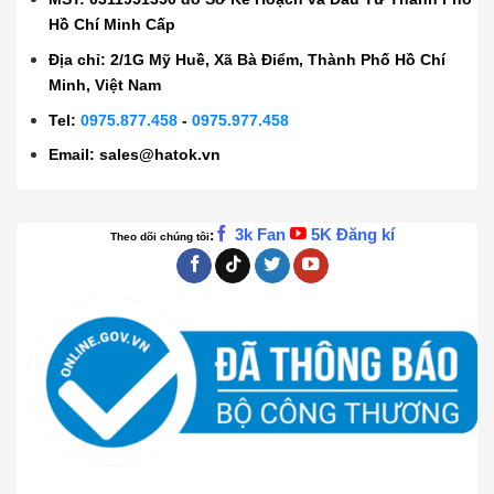
Hồ Chí Minh Cấp
Địa chỉ: 2/1G Mỹ Huề, Xã Bà Điểm, Thành Phố Hồ Chí
Minh, Việt Nam
Tel:
0975.877.458
-
0975.977.458
Email:
sales@hatok.vn
3k Fan
5K Đăng kí
:
Theo dõi chúng tôi