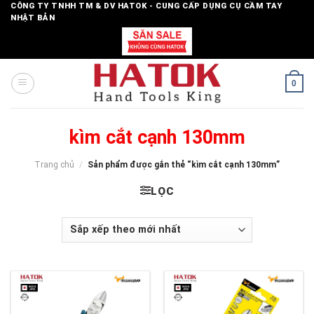
Skip
CÔNG TY TNHH TM & DV HATOK - CUNG CẤP DỤNG CỤ CẦM TAY
NHẬT BẢN
to
content
0
kìm cắt cạnh 130mm
Trang chủ
/
Sản phẩm được gắn thẻ “kìm cắt cạnh 130mm”
LỌC