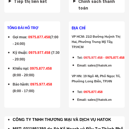
Tiếp thị liên kết
Chính sách thanh
toán
ĐỊA CHỈ
TỔNG ĐÀI HỖ TRỢ
VP HCM: 21/2 Đường Huỳnh Thị
Gọi mua
:
0975.877.458
(7:00
Hai, Phường Trung Mỹ Tây,
- 24:00)
TP.HCM
Kỹ thuật:
0975.977.458
(7:30
Tel:
0975.977.458
-
0975.877.458
- 20:00)
Email
:
sales@hatok.vn
Khiếu nại:
0975.877.458
(8:00 - 20:00)
VP HN: 19 Ngõ 48, Phố Ngọc Trì,
Phường Long Biên, TP.HN
Bảo hành
:
0975.977.458
(8:00 - 17:00)
Tel:
0975.877.458
Email
:
sales@hatok.vn
CÔNG TY TNHH THƯƠNG MẠI VÀ DỊCH VỤ HATOK
MST: 0311951350 do Sở Kế Hoạch và Đầu Tư Thành Phố