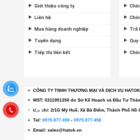
Giới thiệu công ty
Chín
Liên hệ
Chín
Mua hàng doanh nghiệp
Trả 
Tuyển dụng
Quy 
Tiếp thị liên kết
Chín
CÔNG TY TNHH THƯƠNG MẠI VÀ DỊCH VỤ HATO
MST: 0311951350 do Sở Kế Hoạch và Đầu Tư Thà
0975877458
Địa chỉ: 2/1G Mỹ Huề, Xã Bà Điểm, Thành Phố Hồ 
Tel:
0975.877.458
-
0975.977.458
Email:
sales@hatok.vn