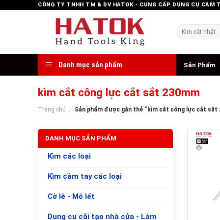
Skip
CÔNG TY TNHH TM & DV HATOK - CUNG CẤP DỤNG CỤ CẦM 
to
content
Tìm
kiếm:
Danh mục sản phẩm
Sản Phẩm
kìm cắt công lực cắt sắt 230mm
Trang chủ
/
Sản phẩm được gắn thẻ “kìm cắt công lực cắt sắ
DANH MỤC SẢN PHẨM
Kìm các loại
Kìm cầm tay các loại
Cờ lê - Mỏ lết
+
Dụng cụ cải tạo nhà cửa - Làm