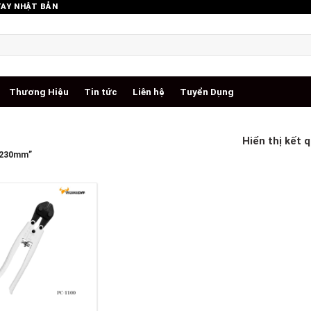
TAY NHẬT BẢN
Thương Hiệu
Tin tức
Liên hệ
Tuyển Dụng
Hiển thị kết 
t 230mm”