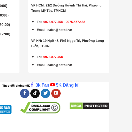
VP HCM: 21/2 Đường Huỳnh Thị Hai, Phường
4:00)
Trung Mỹ Tây, TP.HCM
20:00)
Tel:
0975.977.458
-
0975.877.458
 20:00)
Email
:
sales@hatok.vn
 17:00)
VP HN: 19 Ngõ 48, Phố Ngọc Trì, Phường Long
Biên, TP.HN
Tel:
0975.877.458
Email
:
sales@hatok.vn
3k Fan
5K Đăng kí
:
Theo dõi chúng tôi