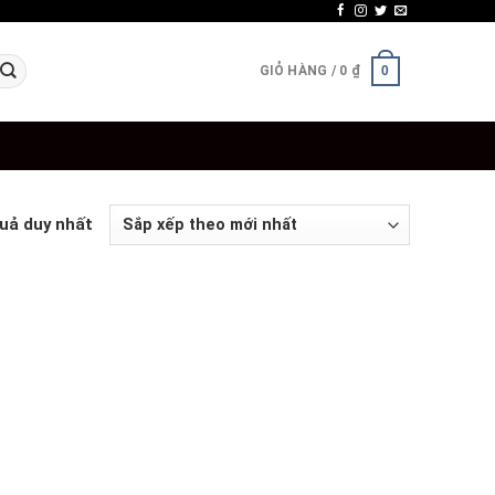
GIỎ HÀNG /
0
₫
0
quả duy nhất