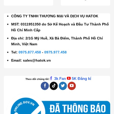
CÔNG TY TNHH THƯƠNG MẠI VÀ DỊCH VỤ HATOK
MST: 0311951350 do Sở Kế Hoạch và Đầu Tư Thành Phố
Hồ Chí Minh Cấp
Địa chỉ: 2/1G Mỹ Huề, Xã Bà Điểm, Thành Phố Hồ Chí
Minh, Việt Nam
Tel:
0975.877.458
-
0975.977.458
Email:
sales@hatok.vn
3k Fan
5K Đăng kí
:
Theo dõi chúng tôi