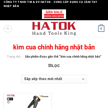
Skip
CÔNG TY TNHH TM & DV HATOK - CUNG CẤP DỤNG CỤ CẦM TAY
NHẬT BẢN
to
content
0
kìm cua chính hãng nhật bản
Trang chủ
/
Sản phẩm được gắn thẻ “kìm cua chính hãng nhật bản”
LỌC