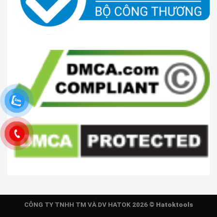
CÔNG TY TNHH TM VÀ DV HATOK 2026 ©
Hatoktools