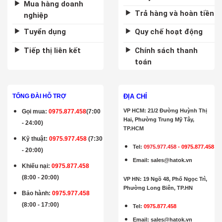
Mua hàng doanh
Trả hàng và hoàn tiền
nghiệp
Tuyển dụng
Quy chế hoạt động
Tiếp thị liên kết
Chính sách thanh
toán
ĐỊA CHỈ
TỔNG ĐÀI HỖ TRỢ
VP HCM: 21/2 Đường Huỳnh Thị
Gọi mua
:
0975.877.458
(7:00
Hai, Phường Trung Mỹ Tây,
- 24:00)
TP.HCM
Kỹ thuật:
0975.977.458
(7:30
Tel:
0975.977.458
-
0975.877.458
- 20:00)
Email
:
sales@hatok.vn
Khiếu nại:
0975.877.458
(8:00 - 20:00)
VP HN: 19 Ngõ 48, Phố Ngọc Trì,
Phường Long Biên, TP.HN
Bảo hành
:
0975.977.458
(8:00 - 17:00)
Tel:
0975.877.458
Email
:
sales@hatok.vn