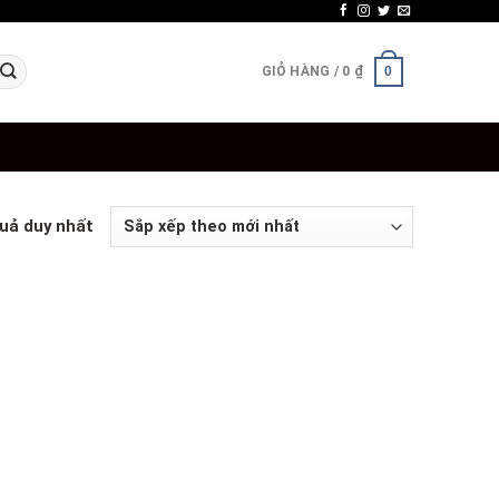
GIỎ HÀNG /
0
₫
0
quả duy nhất