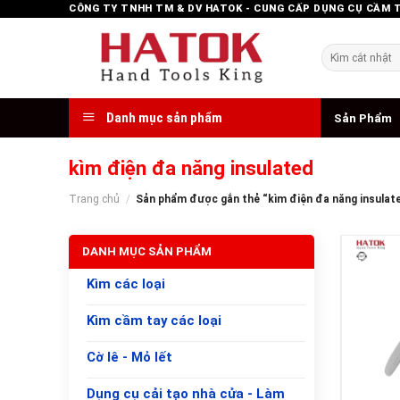
Skip
CÔNG TY TNHH TM & DV HATOK - CUNG CẤP DỤNG CỤ CẦM 
to
content
Tìm
kiếm:
Danh mục sản phẩm
Sản Phẩm
kìm điện đa năng insulated
Trang chủ
/
Sản phẩm được gắn thẻ “kìm điện đa năng insulat
DANH MỤC SẢN PHẨM
Kìm các loại
Kìm cầm tay các loại
Cờ lê - Mỏ lết
+
Dụng cụ cải tạo nhà cửa - Làm