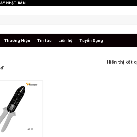
TAY NHẬT BẢN
Thương Hiệu
Tin tức
Liên hệ
Tuyển Dụng
Hiển thị kết 
ed”