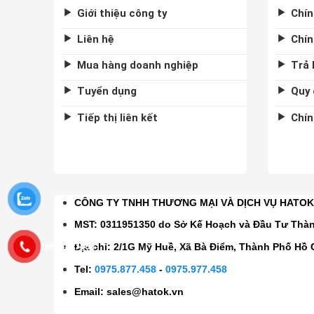
Giới thiệu công ty
Chín
Liên hệ
Chín
Mua hàng doanh nghiệp
Trả 
Tuyển dụng
Quy 
Tiếp thị liên kết
Chín
CÔNG TY TNHH THƯƠNG MẠI VÀ DỊCH VỤ HATO
MST: 0311951350 do Sở Kế Hoạch và Đầu Tư Thà
0975877458
Địa chỉ: 2/1G Mỹ Huề, Xã Bà Điểm, Thành Phố Hồ 
Tel:
0975.877.458
-
0975.977.458
Email:
sales@hatok.vn