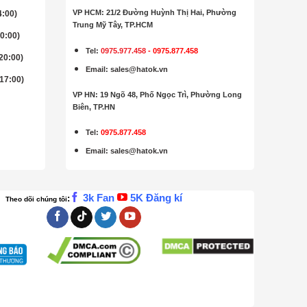
VP HCM: 21/2 Đường Huỳnh Thị Hai, Phường
4:00)
Trung Mỹ Tây, TP.HCM
20:00)
Tel:
0975.977.458
-
0975.877.458
 20:00)
Email
:
sales@hatok.vn
 17:00)
VP HN: 19 Ngõ 48, Phố Ngọc Trì, Phường Long
Biên, TP.HN
Tel:
0975.877.458
Email
:
sales@hatok.vn
3k Fan
5K Đăng kí
:
Theo dõi chúng tôi