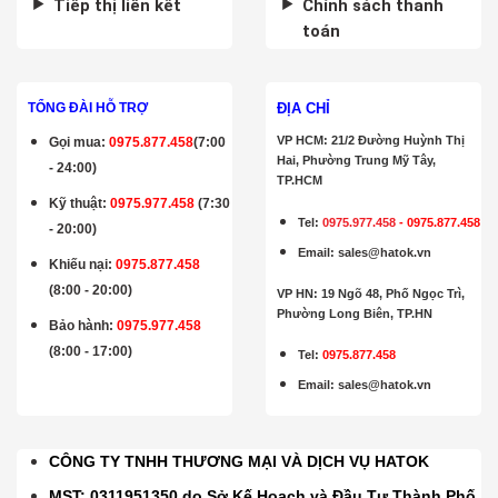
Tiếp thị liên kết
Chính sách thanh
toán
ĐỊA CHỈ
TỔNG ĐÀI HỖ TRỢ
VP HCM: 21/2 Đường Huỳnh Thị
Gọi mua
:
0975.877.458
(7:00
Hai, Phường Trung Mỹ Tây,
- 24:00)
TP.HCM
Kỹ thuật:
0975.977.458
(7:30
Tel:
0975.977.458
-
0975.877.458
- 20:00)
Email
:
sales@hatok.vn
Khiếu nại:
0975.877.458
(8:00 - 20:00)
VP HN: 19 Ngõ 48, Phố Ngọc Trì,
Phường Long Biên, TP.HN
Bảo hành
:
0975.977.458
(8:00 - 17:00)
Tel:
0975.877.458
Email
:
sales@hatok.vn
CÔNG TY TNHH THƯƠNG MẠI VÀ DỊCH VỤ HATOK
MST: 0311951350 do Sở Kế Hoạch và Đầu Tư Thành Phố