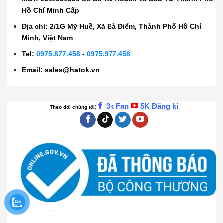
Hồ Chí Minh Cấp
Địa chỉ: 2/1G Mỹ Huề, Xã Bà Điểm, Thành Phố Hồ Chí
Minh, Việt Nam
Tel:
0975.877.458
-
0975.977.458
Email:
sales@hatok.vn
3k Fan
5K Đăng kí
:
Theo dõi chúng tôi