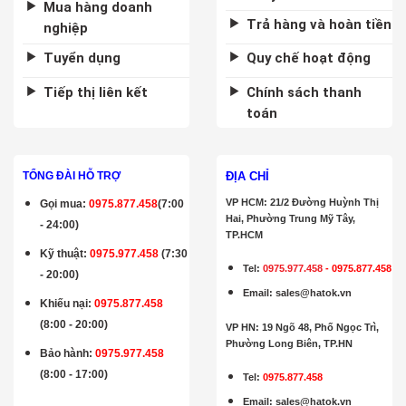
Mua hàng doanh
Trả hàng và hoàn tiền
nghiệp
Tuyển dụng
Quy chế hoạt động
Tiếp thị liên kết
Chính sách thanh
toán
ĐỊA CHỈ
TỔNG ĐÀI HỖ TRỢ
VP HCM: 21/2 Đường Huỳnh Thị
Gọi mua
:
0975.877.458
(7:00
Hai, Phường Trung Mỹ Tây,
- 24:00)
TP.HCM
Kỹ thuật:
0975.977.458
(7:30
Tel:
0975.977.458
-
0975.877.458
- 20:00)
Email
:
sales@hatok.vn
Khiếu nại:
0975.877.458
(8:00 - 20:00)
VP HN: 19 Ngõ 48, Phố Ngọc Trì,
Phường Long Biên, TP.HN
Bảo hành
:
0975.977.458
(8:00 - 17:00)
Tel:
0975.877.458
Email
:
sales@hatok.vn