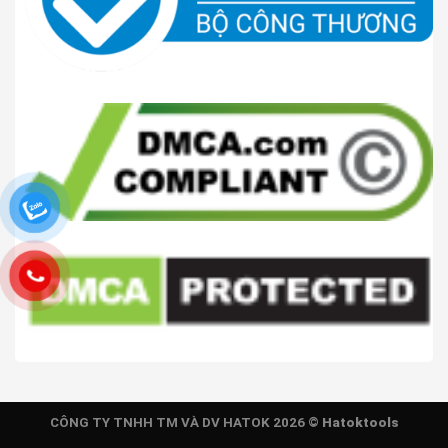
CÔNG TY TNHH TM VÀ DV HATOK 2026 ©
Hatoktools