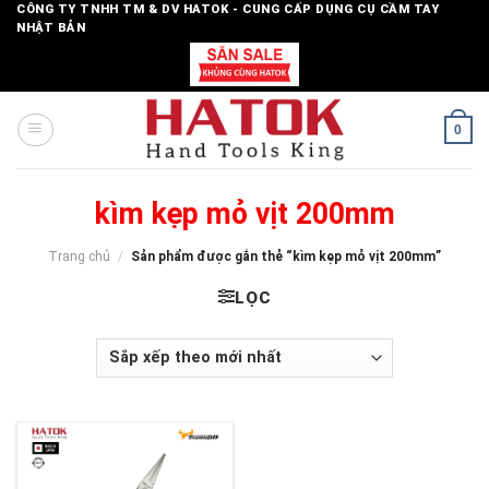
Skip
CÔNG TY TNHH TM & DV HATOK - CUNG CẤP DỤNG CỤ CẦM TAY
NHẬT BẢN
to
content
0
kìm kẹp mỏ vịt 200mm
Trang chủ
/
Sản phẩm được gắn thẻ “kìm kẹp mỏ vịt 200mm”
LỌC