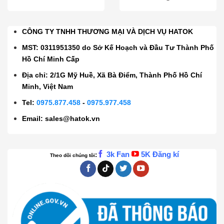
CÔNG TY TNHH THƯƠNG MẠI VÀ DỊCH VỤ HATOK
MST: 0311951350 do Sở Kế Hoạch và Đầu Tư Thành Phố
Hồ Chí Minh Cấp
Địa chỉ: 2/1G Mỹ Huề, Xã Bà Điểm, Thành Phố Hồ Chí
Minh, Việt Nam
Tel:
0975.877.458
-
0975.977.458
Email:
sales@hatok.vn
3k Fan
5K Đăng kí
:
Theo dõi chúng tôi