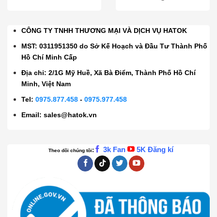
CÔNG TY TNHH THƯƠNG MẠI VÀ DỊCH VỤ HATOK
MST: 0311951350 do Sở Kế Hoạch và Đầu Tư Thành Phố
Hồ Chí Minh Cấp
Địa chỉ: 2/1G Mỹ Huề, Xã Bà Điểm, Thành Phố Hồ Chí
Minh, Việt Nam
Tel:
0975.877.458
-
0975.977.458
Email:
sales@hatok.vn
3k Fan
5K Đăng kí
:
Theo dõi chúng tôi