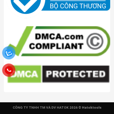
CÔNG TY TNHH TM VÀ DV HATOK 2026 ©
Hatoktools