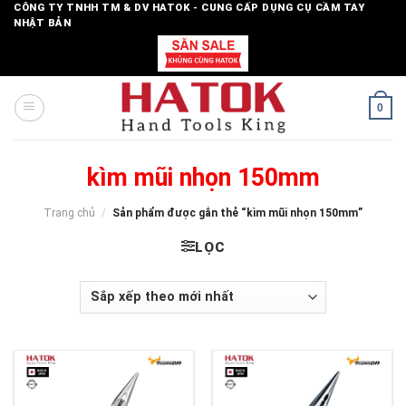
Skip
CÔNG TY TNHH TM & DV HATOK - CUNG CẤP DỤNG CỤ CẦM TAY
NHẬT BẢN
to
content
0
kìm mũi nhọn 150mm
Trang chủ
/
Sản phẩm được gắn thẻ “kìm mũi nhọn 150mm”
LỌC