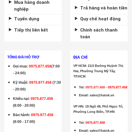
Mua hàng doanh
Trả hàng và hoàn tiền
nghiệp
Tuyển dụng
Quy chế hoạt động
Tiếp thị liên kết
Chính sách thanh
toán
ĐỊA CHỈ
TỔNG ĐÀI HỖ TRỢ
VP HCM: 21/2 Đường Huỳnh Thị
Gọi mua
:
0975.877.458
(7:00
Hai, Phường Trung Mỹ Tây,
- 24:00)
TP.HCM
Kỹ thuật:
0975.977.458
(7:30
Tel:
0975.977.458
-
0975.877.458
- 20:00)
Email
:
sales@hatok.vn
Khiếu nại:
0975.877.458
(8:00 - 20:00)
VP HN: 19 Ngõ 48, Phố Ngọc Trì,
Phường Long Biên, TP.HN
Bảo hành
:
0975.977.458
(8:00 - 17:00)
Tel:
0975.877.458
Email
:
sales@hatok.vn