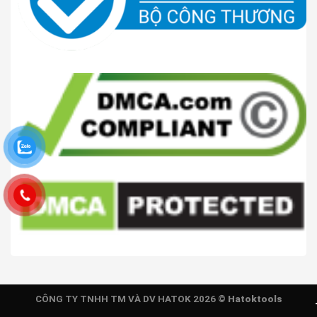
CÔNG TY TNHH TM VÀ DV HATOK 2026 ©
Hatoktools