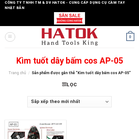
Skip
CÔNG TY TNHH TM & DV HATOK - CUNG CẤP DỤNG CỤ CẦM TAY
NHẬT BẢN
to
content
0
Kìm tuốt dây bấm cos AP-05
Trang chủ
/
Sản phẩm được gắn thẻ “Kìm tuốt dây bấm cos AP-05”
LỌC