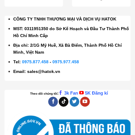
CÔNG TY TNHH THƯƠNG MẠI VÀ DỊCH VỤ HATOK
MST: 0311951350 do Sở Kế Hoạch và Đầu Tư Thành Phố
Hồ Chí Minh Cấp
Địa chỉ: 2/1G Mỹ Huề, Xã Bà Điểm, Thành Phố Hồ Chí
Minh, Việt Nam
Tel:
0975.877.458
-
0975.977.458
Email:
sales@hatok.vn
3k Fan
5K Đăng kí
:
Theo dõi chúng tôi