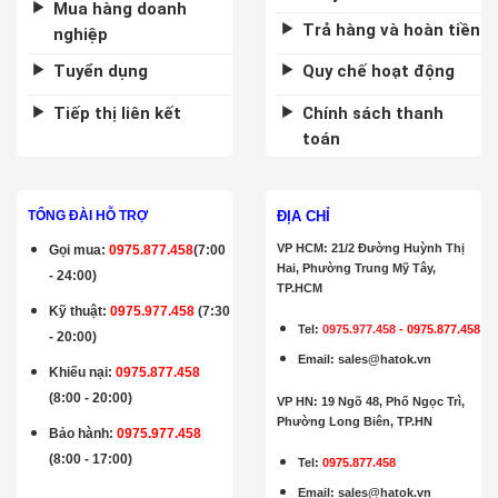
Mua hàng doanh
Trả hàng và hoàn tiền
nghiệp
Tuyển dụng
Quy chế hoạt động
Tiếp thị liên kết
Chính sách thanh
toán
ĐỊA CHỈ
TỔNG ĐÀI HỖ TRỢ
VP HCM: 21/2 Đường Huỳnh Thị
Gọi mua
:
0975.877.458
(7:00
Hai, Phường Trung Mỹ Tây,
- 24:00)
TP.HCM
Kỹ thuật:
0975.977.458
(7:30
Tel:
0975.977.458
-
0975.877.458
- 20:00)
Email
:
sales@hatok.vn
Khiếu nại:
0975.877.458
(8:00 - 20:00)
VP HN: 19 Ngõ 48, Phố Ngọc Trì,
Phường Long Biên, TP.HN
Bảo hành
:
0975.977.458
(8:00 - 17:00)
Tel:
0975.877.458
Email
:
sales@hatok.vn