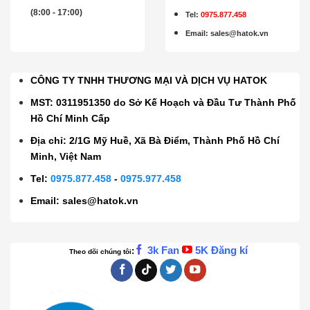
(8:00 - 17:00)
Tel:
0975.877.458
Email
:
sales@hatok.vn
CÔNG TY TNHH THƯƠNG MẠI VÀ DỊCH VỤ HATOK
MST: 0311951350 do Sở Kế Hoạch và Đầu Tư Thành Phố
Hồ Chí Minh Cấp
Địa chỉ: 2/1G Mỹ Huề, Xã Bà Điểm, Thành Phố Hồ Chí
Minh, Việt Nam
Tel:
0975.877.458
-
0975.977.458
Email:
sales@hatok.vn
3k Fan
5K Đăng kí
:
Theo dõi chúng tôi