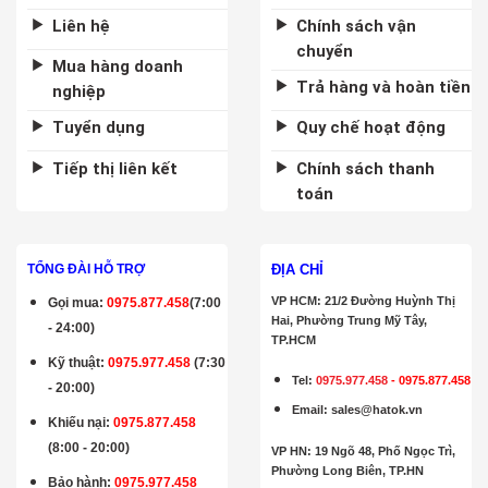
Liên hệ
Chính sách vận
chuyển
Mua hàng doanh
Trả hàng và hoàn tiền
nghiệp
Tuyển dụng
Quy chế hoạt động
Tiếp thị liên kết
Chính sách thanh
toán
ĐỊA CHỈ
TỔNG ĐÀI HỖ TRỢ
VP HCM: 21/2 Đường Huỳnh Thị
Gọi mua
:
0975.877.458
(7:00
Hai, Phường Trung Mỹ Tây,
- 24:00)
TP.HCM
Kỹ thuật:
0975.977.458
(7:30
Tel:
0975.977.458
-
0975.877.458
- 20:00)
Email
:
sales@hatok.vn
Khiếu nại:
0975.877.458
(8:00 - 20:00)
VP HN: 19 Ngõ 48, Phố Ngọc Trì,
Phường Long Biên, TP.HN
Bảo hành
:
0975.977.458