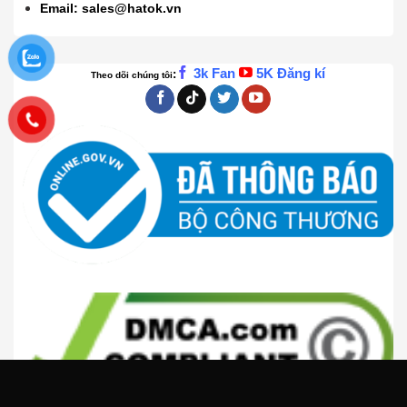
Email:
sales@hatok.vn
3k Fan
5K Đăng kí
:
Theo dõi chúng tôi