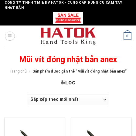
Skip
CÔNG TY TNHH TM & DV HATOK - CUNG CẤP DỤNG CỤ CẦM TAY
NHẬT BẢN
to
content
0
Mũi vít đóng nhật bản anex
Trang chủ
/
Sản phẩm được gắn thẻ “Mũi vít đóng nhật bản anex”
LỌC