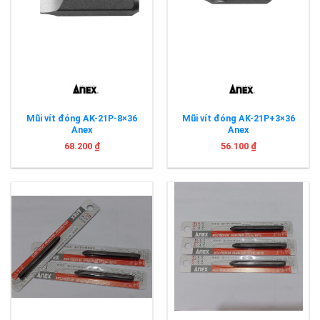
Mũi vít đóng AK-21P-8×36
Mũi vít đóng AK-21P+3×36
Anex
Anex
68.200
₫
56.100
₫