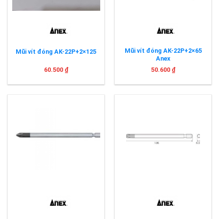
Mũi vít đóng AK-22P+2×65
Mũi vít đóng AK-22P+2×125
Anex
60.500
₫
50.600
₫