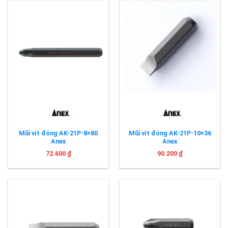
Mũi vít đóng AK-21P-8×80
Mũi vít đóng AK-21P-10×36
Anex
Anex
72.600
₫
90.200
₫