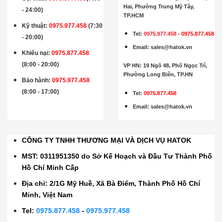
Hai, Phường Trung Mỹ Tây,
- 24:00)
TP.HCM
Kỹ thuật:
0975.977.458
(7:30
Tel:
0975.977.458
-
0975.877.458
- 20:00)
Email
:
sales@hatok.vn
Khiếu nại:
0975.877.458
(8:00 - 20:00)
VP HN: 19 Ngõ 48, Phố Ngọc Trì,
Phường Long Biên, TP.HN
Bảo hành
:
0975.977.458
(8:00 - 17:00)
Tel:
0975.877.458
Email
:
sales@hatok.vn
CÔNG TY TNHH THƯƠNG MẠI VÀ DỊCH VỤ HATOK
MST: 0311951350 do Sở Kế Hoạch và Đầu Tư Thành Phố
Hồ Chí Minh Cấp
Địa chỉ: 2/1G Mỹ Huề, Xã Bà Điểm, Thành Phố Hồ Chí
Minh, Việt Nam
Tel:
0975.877.458
-
0975.977.458