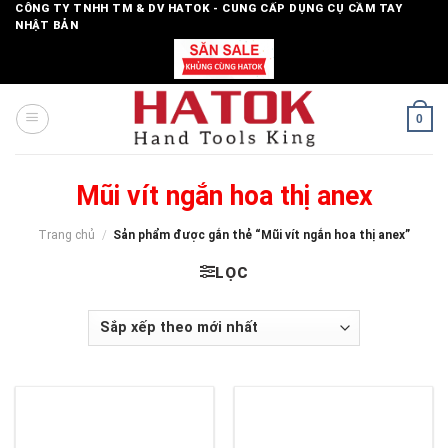
Skip
CÔNG TY TNHH TM & DV HATOK - CUNG CẤP DỤNG CỤ CẦM TAY
NHẬT BẢN
to
content
0
Mũi vít ngắn hoa thị anex
Trang chủ
/
Sản phẩm được gắn thẻ “Mũi vít ngắn hoa thị anex”
LỌC