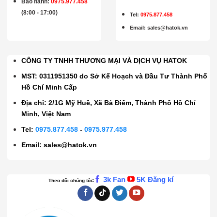
Bảo hành
:
0975.977.458
(8:00 - 17:00)
Tel:
0975.877.458
Email
:
sales@hatok.vn
CÔNG TY TNHH THƯƠNG MẠI VÀ DỊCH VỤ HATOK
MST: 0311951350 do Sở Kế Hoạch và Đầu Tư Thành Phố
Hồ Chí Minh Cấp
Địa chỉ: 2/1G Mỹ Huề, Xã Bà Điểm, Thành Phố Hồ Chí
Minh, Việt Nam
Tel:
0975.877.458
-
0975.977.458
Email:
sales@hatok.vn
3k Fan
5K Đăng kí
:
Theo dõi chúng tôi