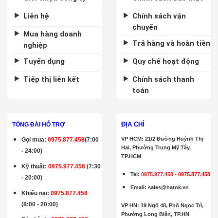
Liên hệ
Chính sách vận
chuyển
Mua hàng doanh
Trả hàng và hoàn tiền
nghiệp
Tuyển dụng
Quy chế hoạt động
Tiếp thị liên kết
Chính sách thanh
toán
ĐỊA CHỈ
TỔNG ĐÀI HỖ TRỢ
VP HCM: 21/2 Đường Huỳnh Thị
Gọi mua
:
0975.877.458
(7:00
Hai, Phường Trung Mỹ Tây,
- 24:00)
TP.HCM
Kỹ thuật:
0975.977.458
(7:30
Tel:
0975.977.458
-
0975.877.458
- 20:00)
Email
:
sales@hatok.vn
Khiếu nại:
0975.877.458
(8:00 - 20:00)
VP HN: 19 Ngõ 48, Phố Ngọc Trì,
Phường Long Biên, TP.HN