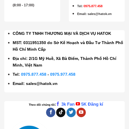
(8:00 - 17:00)
Tel:
0975.877.458
Email
:
sales@hatok.vn
CÔNG TY TNHH THƯƠNG MẠI VÀ DỊCH VỤ HATOK
MST: 0311951350 do Sở Kế Hoạch và Đầu Tư Thành Phố
Hồ Chí Minh Cấp
Địa chỉ: 2/1G Mỹ Huề, Xã Bà Điểm, Thành Phố Hồ Chí
Minh, Việt Nam
Tel:
0975.877.458
-
0975.977.458
Email:
sales@hatok.vn
3k Fan
5K Đăng kí
:
Theo dõi chúng tôi