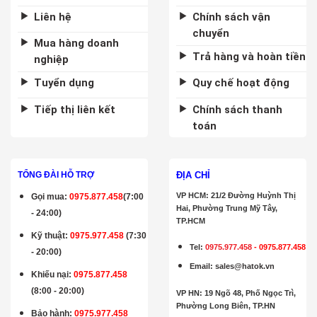
Liên hệ
Chính sách vận
chuyển
Mua hàng doanh
Trả hàng và hoàn tiền
nghiệp
Tuyển dụng
Quy chế hoạt động
Tiếp thị liên kết
Chính sách thanh
toán
ĐỊA CHỈ
TỔNG ĐÀI HỖ TRỢ
VP HCM: 21/2 Đường Huỳnh Thị
Gọi mua
:
0975.877.458
(7:00
Hai, Phường Trung Mỹ Tây,
- 24:00)
TP.HCM
Kỹ thuật:
0975.977.458
(7:30
Tel:
0975.977.458
-
0975.877.458
- 20:00)
Email
:
sales@hatok.vn
Khiếu nại:
0975.877.458
(8:00 - 20:00)
VP HN: 19 Ngõ 48, Phố Ngọc Trì,
Phường Long Biên, TP.HN
Bảo hành
:
0975.977.458