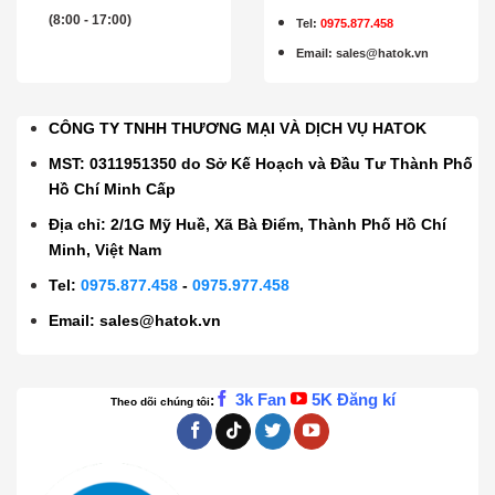
(8:00 - 17:00)
Tel:
0975.877.458
Email
:
sales@hatok.vn
CÔNG TY TNHH THƯƠNG MẠI VÀ DỊCH VỤ HATOK
MST: 0311951350 do Sở Kế Hoạch và Đầu Tư Thành Phố
Hồ Chí Minh Cấp
Địa chỉ: 2/1G Mỹ Huề, Xã Bà Điểm, Thành Phố Hồ Chí
Minh, Việt Nam
Tel:
0975.877.458
-
0975.977.458
Email:
sales@hatok.vn
3k Fan
5K Đăng kí
:
Theo dõi chúng tôi