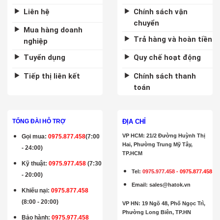
Liên hệ
Chính sách vận
chuyển
Mua hàng doanh
Trả hàng và hoàn tiền
nghiệp
Tuyển dụng
Quy chế hoạt động
Tiếp thị liên kết
Chính sách thanh
toán
ĐỊA CHỈ
TỔNG ĐÀI HỖ TRỢ
VP HCM: 21/2 Đường Huỳnh Thị
Gọi mua
:
0975.877.458
(7:00
Hai, Phường Trung Mỹ Tây,
- 24:00)
TP.HCM
Kỹ thuật:
0975.977.458
(7:30
Tel:
0975.977.458
-
0975.877.458
- 20:00)
Email
:
sales@hatok.vn
Khiếu nại:
0975.877.458
(8:00 - 20:00)
VP HN: 19 Ngõ 48, Phố Ngọc Trì,
Phường Long Biên, TP.HN
Bảo hành
:
0975.977.458